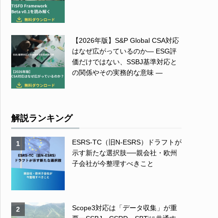
【2026年版】S&P Global CSA対応
はなぜ広がっているのか― ESG評
価だけではない、SSBJ基準対応と
の関係やその実務的な意味 ―
解説ランキング
ESRS-TC（旧N-ESRS）ドラフトが
1
示す新たな選択肢──親会社・欧州
子会社が今整理すべきこと
Scope3対応は「データ収集」が重
2