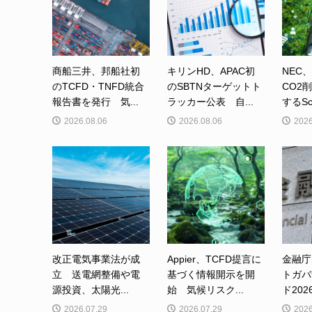
商船三井、邦船社初
キリンHD、APAC初
NEC
のTCFD・TNFD統合
のSBTNターゲットト
CO2
報告書を発行 気...
ラッカー公表 自...
するSc
2026.08.06
2026.08.06
2026
改正電気事業法が成
Appier、TCFD提言に
金融庁
立 送電網整備や電
基づく情報開示を開
トガバ
源投資、太陽光...
始 気候リスク...
ド202
2026.07.29
2026.07.29
2026