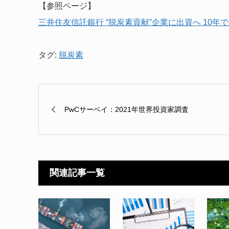
【参照ページ】
三井住友信託銀行 “脱炭素貢献”企業に出資へ 10年で
タグ:
脱炭素
PwCサーベイ：2021年世界投資家調査
関連記事一覧