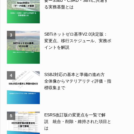
要ーSSBJ・CSRD・SBTiに共通す
る実務基盤とは
SBTiネットゼロ基準V2.0決定版：
3
変更点、移行スケジュール、実務ポ
イントを解説
SSBJ対応の基本と準備の進め方
4
全体像からマテリアリティ評価・指
標収集まで
ESRS改訂版の変更点を一覧で解
5
説 統合・削除・維持された項目と
は