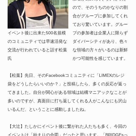
ので、そのうちのかなりの割
合がグループに参加してくれ
ており驚いています。グルー
イベント後に出来た500名規模
プの参加者は企業人に限らず
のコミュニティでは早速活発な
ダイバーシティがあり、色々
交流が行われていると話す松葉
な領域の方々がいるのは新鮮
氏
かつ可能性を感じています。
【松葉】先日、そのFacebookコミュニティに「LIMEXのレジ
袋をどうしたらいいのか？」と投稿したら、多くの反応が返っ
てきました。自分が関心がある領域は結構マニアックなことが
多いのですが、真面目に打ち返してくれる人がこんなにも沢山
いるんだ、ということに感動しましたね。
【大辻】たしかにイベント後に繋がれた人たちも多く、今回の
イベントは「始まりの合図」だったと思います。「BRIDGEsっ