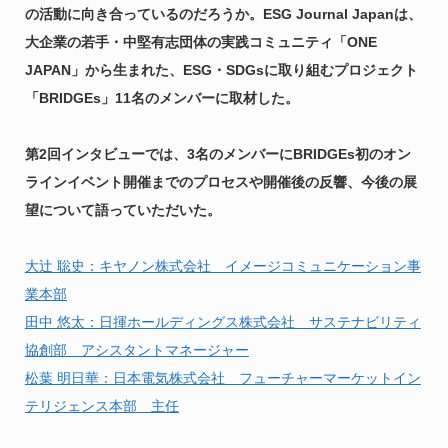
の活動に向き合っているのだろうか。ESG Journal Japanは、
大企業の若手・中堅有志団体の実践コミュニティ「ONE
JAPAN」から生まれた、ESG・SDGsに取り組むプロジェクト
「BRIDGEs」11名のメンバーに取材した。
第2回インタビューでは、3名のメンバーにBRIDGEs初のオン
ラインイベント開催までのプロセスや開催後の反響、今後の展
望について語っていただいた。
大辻 聡史：キヤノン株式会社 イメージコミュニケーション事
業本部
田中 悠太：日揮ホールディングス株式会社 サステナビリティ
協創部 アシスタントマネージャー
松葉 明日華：日本電気株式会社 フューチャーマーケットイン
テリジェンス本部 主任