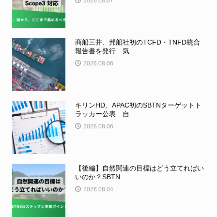
2026.08.07
商船三井、邦船社初のTCFD・TNFD統合
報告書を発行 気...
2026.08.06
キリンHD、APAC初のSBTNターゲットト
ラッカー公表 自...
2026.08.06
【後編】自然関連の目標はどう立てればい
いのか？SBTN...
2026.08.04