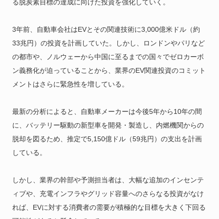
る脱炭素目標の達成に向けた投資を強化していく。
3年前、自動車会社はEVとその関連技術に3,000億米ドル（約
33兆円）の投資を計画していた。しかし、ロンドンやパリなど
の都市や、ノルウェーから中国に至るまでの国々でゼロカーボ
ン義務化が迫っていることから、業界のEV関連投資のコミット
メントはさらに緊急性を増している。
最新の分析によると、自動車メーカーは今後5年から10年の間
に、バッテリー駆動の新型車を開発・製造し、内燃機関からの
脱却を図るため、推定で5,150億ドル（59兆円）の支出を計画
している。
しかし、業界の幹部や予測担当者は、大幅な追加のインセンテ
ィブや、充電インフラやグリッド容量へのさらなる投資がなけ
れば、EVに対する消費者の需要が積極的な目標を大きく下回る