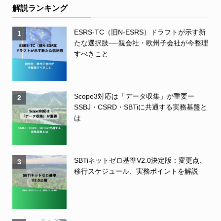
解説ランキング
ESRS-TC（旧N-ESRS）ドラフトが示す新
1
たな選択肢──親会社・欧州子会社が今整理
すべきこと
Scope3対応は「データ収集」が重要ー
2
SSBJ・CSRD・SBTiに共通する実務基盤と
は
SBTiネットゼロ基準V2.0決定版：変更点、
3
移行スケジュール、実務ポイントを解説