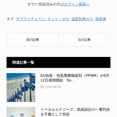
すでに登録済みの方は
ログイン画面へ
タグ:
サプライチェーン
,
ネット・ゼロ
,
温室効果ガス
,
脱炭素
関連記事一覧
EU包装・包装廃棄物規則（PPWR）が8月
12日適用開始 Do...
2026.08.06
トータルエナジーズ、気候訴訟の一審判決
を不服として控訴