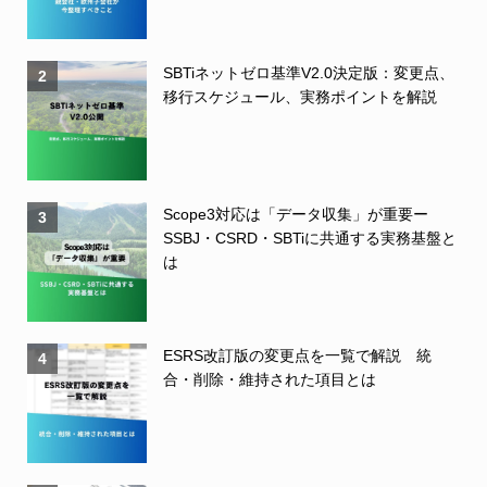
SBTiネットゼロ基準V2.0決定版：変更点、
2
移行スケジュール、実務ポイントを解説
Scope3対応は「データ収集」が重要ー
3
SSBJ・CSRD・SBTiに共通する実務基盤と
は
ESRS改訂版の変更点を一覧で解説 統
4
合・削除・維持された項目とは