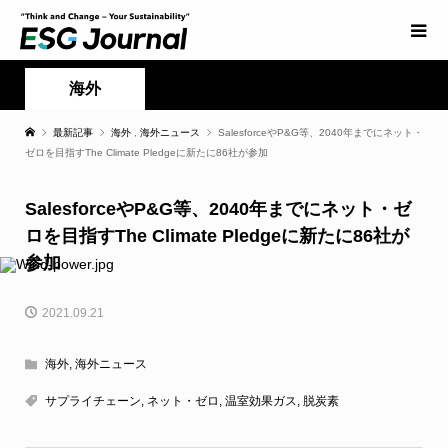
海外
最新記事
海外
,
海外ニュース
SalesforceやP&G等、2040年までにネット・
ゼロを目指すThe Climate Pledgeに新たに86社が参加
SalesforceやP&G等、2040年までにネット・ゼ
ロを目指すThe Climate Pledgeに新たに86社が
参加
2021.09.21
海外
,
海外ニュース
サプライチェーン
,
ネット・ゼロ
,
温室効果ガス
,
脱炭素