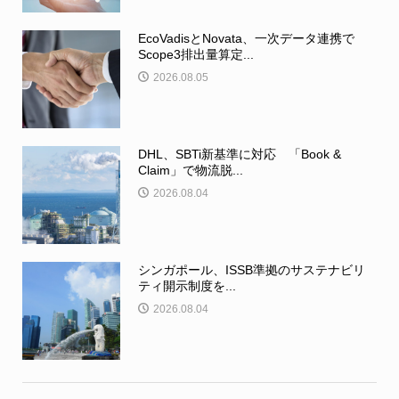
EcoVadisとNovata、一次データ連携で
Scope3排出量算定...
2026.08.05
DHL、SBTi新基準に対応 「Book &
Claim」で物流脱...
2026.08.04
シンガポール、ISSB準拠のサステナビリ
ティ開示制度を...
2026.08.04