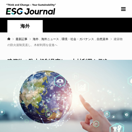
海外
最新記事
海外
,
海外ニュース
,
環境・社会・ガバナンス
,
自然資本
建築物
の防火規制見直し、木材利用を促進へ
建築物の防火規制見直し、木材利用を促進へ