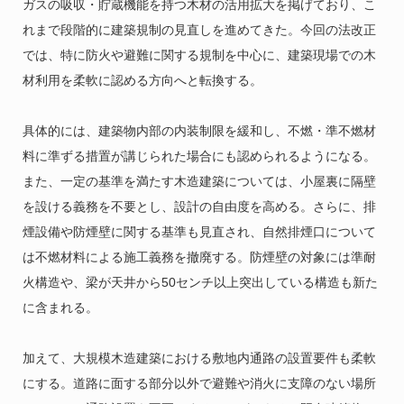
ガスの吸収・貯蔵機能を持つ木材の活用拡大を掲げており、こ
れまで段階的に建築規制の見直しを進めてきた。今回の法改正
では、特に防火や避難に関する規制を中心に、建築現場での木
材利用を柔軟に認める方向へと転換する。
具体的には、建築物内部の内装制限を緩和し、不燃・準不燃材
料に準ずる措置が講じられた場合にも認められるようになる。
また、一定の基準を満たす木造建築については、小屋裏に隔壁
を設ける義務を不要とし、設計の自由度を高める。さらに、排
煙設備や防煙壁に関する基準も見直され、自然排煙口について
は不燃材料による施工義務を撤廃する。防煙壁の対象には準耐
火構造や、梁が天井から50センチ以上突出している構造も新た
に含まれる。
加えて、大規模木造建築における敷地内通路の設置要件も柔軟
にする。道路に面する部分以外で避難や消火に支障のない場所