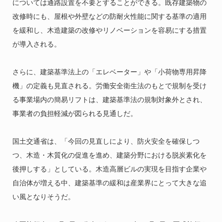
については通路設置を不要とすることができる。既存建築物の
改修時にも、屋根や外壁などの防耐火性能に関する基準の適用
を緩和し、木造建築の改修やリノベーションを容易にする措置
が導入される。
さらに、建築基準法上の「エレベーター」や「小荷物専用昇降
機」の定義も見直される。労働安全衛生法のもとで規制を受け
る事業場内の簡易リフトは、建築基準法の規制対象外とされ、
事業者の負担軽減が図られる見通しだ。
国土交通省は、「今回の見直しにより、防火安全を確保しつ
つ、木造・木質化の促進を進め、建築分野における脱炭素化を
後押しする」としている。木造高層ビルの実現を目指す企業や
自治体が増える中、建築基準の緩和は産業界にとって大きな追
い風となりそうだ。