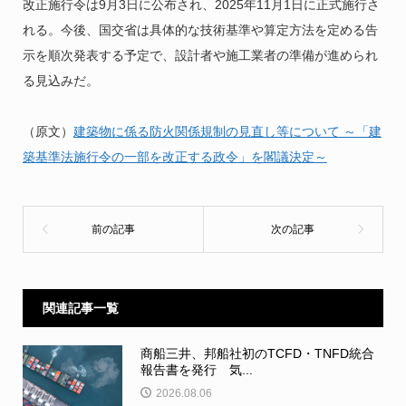
改正施行令は9月3日に公布され、2025年11月1日に正式施行さ
れる。今後、国交省は具体的な技術基準や算定方法を定める告
示を順次発表する予定で、設計者や施工業者の準備が進められ
る見込みだ。
（原文）
建築物に係る防火関係規制の見直し等について ～「建
築基準法施行令の一部を改正する政令」を閣議決定～
関連記事一覧
商船三井、邦船社初のTCFD・TNFD統合
報告書を発行 気...
2026.08.06