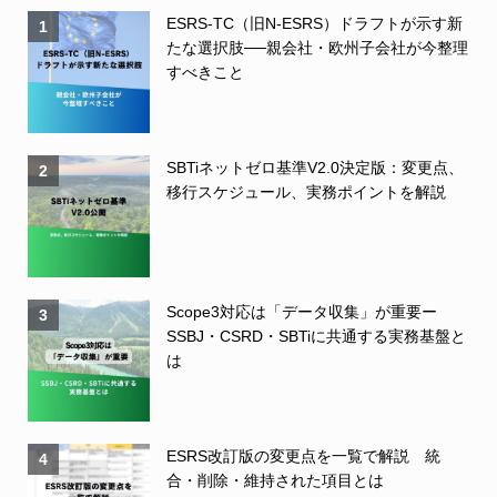
ESRS-TC（旧N-ESRS）ドラフトが示す新
1
たな選択肢──親会社・欧州子会社が今整理
すべきこと
SBTiネットゼロ基準V2.0決定版：変更点、
2
移行スケジュール、実務ポイントを解説
Scope3対応は「データ収集」が重要ー
3
SSBJ・CSRD・SBTiに共通する実務基盤と
は
ESRS改訂版の変更点を一覧で解説 統
4
合・削除・維持された項目とは