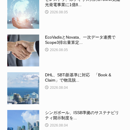
光発電事業に1億8...
2026.08.05
EcoVadisとNovata、一次データ連携で
Scope3排出量算定...
2026.08.05
DHL、SBTi新基準に対応 「Book &
Claim」で物流脱...
2026.08.04
シンガポール、ISSB準拠のサステナビリ
ティ開示制度を...
2026.08.04