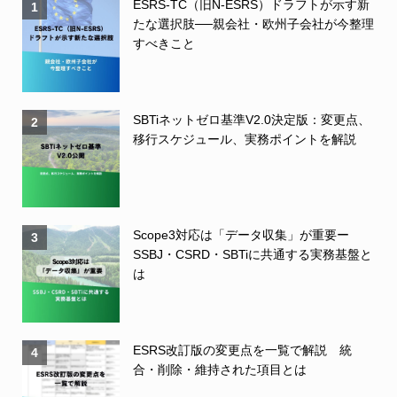
ESRS-TC（旧N-ESRS）ドラフトが示す新
1
たな選択肢──親会社・欧州子会社が今整理
すべきこと
SBTiネットゼロ基準V2.0決定版：変更点、
2
移行スケジュール、実務ポイントを解説
Scope3対応は「データ収集」が重要ー
3
SSBJ・CSRD・SBTiに共通する実務基盤と
は
ESRS改訂版の変更点を一覧で解説 統
4
合・削除・維持された項目とは