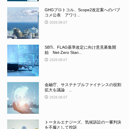
GHGプロトコル、Scope2改定案へのパブ
コメ公表 アワリ...
2026.08.07
SBTi、FLAG基準改定に向け意見募集開
始 Net-Zero Stan...
2026.08.07
金融庁、サステナブルファイナンスの役割
拡大を議論 ...
2026.08.07
トータルエナジーズ、気候訴訟の一審判決
を不服として控訴