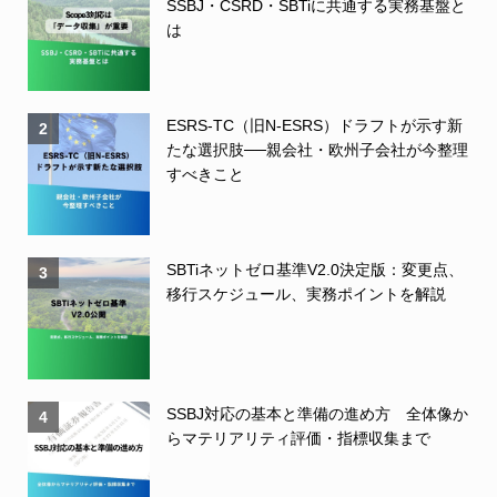
SSBJ・CSRD・SBTiに共通する実務基盤と
は
ESRS-TC（旧N-ESRS）ドラフトが示す新
2
たな選択肢──親会社・欧州子会社が今整理
すべきこと
SBTiネットゼロ基準V2.0決定版：変更点、
3
移行スケジュール、実務ポイントを解説
SSBJ対応の基本と準備の進め方 全体像か
4
らマテリアリティ評価・指標収集まで