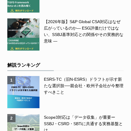
【2026年版】S&P Global CSA対応はなぜ
広がっているのか― ESG評価だけではな
い、SSBJ基準対応との関係やその実務的な
意味 ―
解説ランキング
ESRS-TC（旧N-ESRS）ドラフトが示す新
1
たな選択肢──親会社・欧州子会社が今整理
すべきこと
Scope3対応は「データ収集」が重要ー
2
SSBJ・CSRD・SBTiに共通する実務基盤と
は