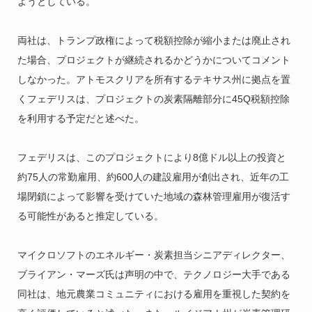
ようとしている。
両社は、トランプ政権によって税額控除が縮小または廃止され
た場合、プロジェクトが継続されるかどうかについてコメント
しなかった。アトモスクリアを所有するテキサス州に拠点を置
くフェデリスは、プロジェクトの炭素隔離部分に45Q税額控除
を利用する予定だと述べた。
フェデリスは、このプロジェクトにより8億ドル以上の投資と
約75人の常勤雇用、約600人の建設雇用が創出され、近年の工
場閉鎖によって影響を受けていた地域の森林管理雇用が復活す
る可能性があると推定している。
マイクロソフトのエネルギー・炭素担当シニアディレクター、
ブライアン・マーズ氏は声明の中で、テクノロジー大手である
同社は、地元農業コミュニティにおける雇用を重視した契約を