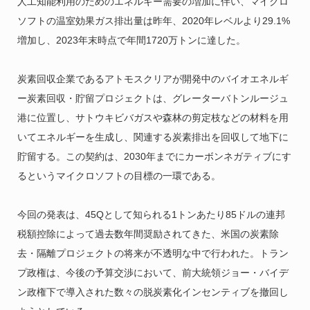
人工知能利用のためのエネルギー需要の増加に伴い、マイクロ
ソフトの温室効果ガス排出量は昨年、2020年レベルより29.1%
増加し、2023年末時点で年間1720万トンに達した。
炭素回収企業であるアトモスクリアが開発中のバイオエネルギ
ー炭素回収・貯留プロジェクトは、グレーターバトンルージュ
港に位置し、サトウキビバガスや森林の剪定枝などの材料を用
いてエネルギーを生成し、関連する炭素排出を回収して地下に
貯留する。この契約は、2030年までにカーボンネガティブにす
るというマイクロソフトの目標の一環である。
今回の発表は、45Qとして知られる1トンあたり85ドルの連邦
税額控除によって過去数年間奨励されてきた、米国の炭素除
去・隔離プロジェクトの将来が不透明な中で行われた。トラン
プ政権は、今後の予算交渉において、前大統領ジョー・バイデ
ン政権下で導入された数々の脱炭素化インセンティブを撤回し