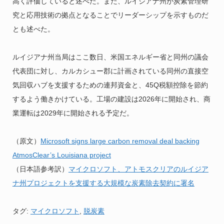
高く評価していると述べた。また、ルイジアナ州が炭素管理研
究と応用技術の拠点となることでリーダーシップを示すものだ
とも述べた。
ルイジアナ州当局はここ数日、米国エネルギー省と同州の議会
代表団に対し、カルカシュー郡に計画されている同州の直接空
気回収ハブを支援するための連邦資金と、45Q税額控除を節約
するよう働きかけている。工場の建設は2026年に開始され、商
業運転は2029年に開始される予定だ。
（原文）
Microsoft signs large carbon removal deal backing
AtmosClear’s Louisiana project
（日本語参考訳）
マイクロソフト、アトモスクリアのルイジア
ナ州プロジェクトを支援する大規模な炭素除去契約に署名
タグ:
マイクロソフト
,
脱炭素