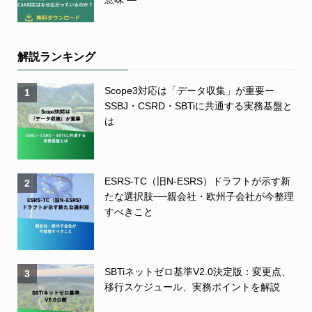
解説ランキング
Scope3対応は「データ収集」が重要ー
1
SSBJ・CSRD・SBTiに共通する実務基盤と
は
ESRS-TC（旧N-ESRS）ドラフトが示す新
2
たな選択肢──親会社・欧州子会社が今整理
すべきこと
SBTiネットゼロ基準V2.0決定版：変更点、
3
移行スケジュール、実務ポイントを解説