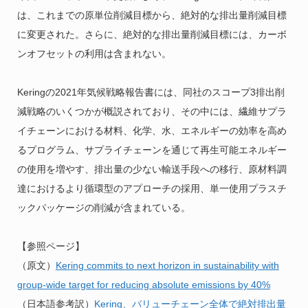
は、これまでの原単位削減目標から、絶対的な排出量削減目標
に変更された。さらに、絶対的な排出量削減目標には、カーボ
ンオフセットの利用は含まれない。
Keringの2021年気候戦略報告書には、同社のスコープ3排出削
減戦略のいくつかが概説されており、その中には、繊維サプラ
イチェーンにおける材料、化学、水、エネルギーの効率を高め
るプログラム、サプライチェーンを通じて再生可能エネルギー
の使用を増やす、排出量の少ない輸送手段への移行、原材料調
達におけるより循環型のアプローチの採用、単一使用プラスチ
ックパッケージの削減が含まれている。
【参照ページ】
（原文）
Kering commits to next horizon in sustainability with
group-wide target for reducing absolute emissions by 40%
（日本語参考訳）
Kering、バリューチェーン全体で絶対排出量