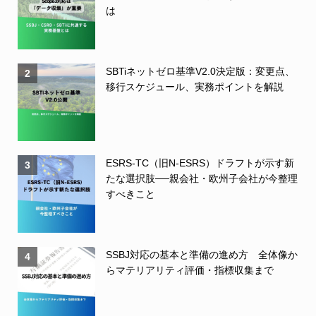
は
SBTiネットゼロ基準V2.0決定版：変更点、
2
移行スケジュール、実務ポイントを解説
ESRS-TC（旧N-ESRS）ドラフトが示す新
3
たな選択肢──親会社・欧州子会社が今整理
すべきこと
SSBJ対応の基本と準備の進め方 全体像か
4
らマテリアリティ評価・指標収集まで