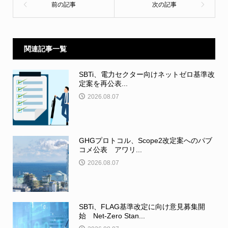
関連記事一覧
SBTi、電力セクター向けネットゼロ基準改
定案を再公表...
2026.08.07
GHGプロトコル、Scope2改定案へのパブ
コメ公表 アワリ...
2026.08.07
SBTi、FLAG基準改定に向け意見募集開
始 Net-Zero Stan...