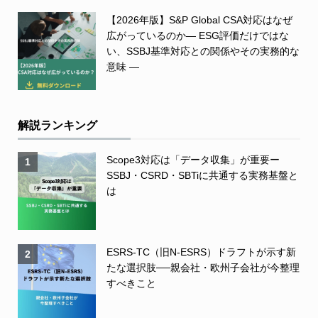
【2026年版】S&P Global CSA対応はなぜ
広がっているのか― ESG評価だけではな
い、SSBJ基準対応との関係やその実務的な
意味 ―
解説ランキング
Scope3対応は「データ収集」が重要ー
1
SSBJ・CSRD・SBTiに共通する実務基盤と
は
ESRS-TC（旧N-ESRS）ドラフトが示す新
2
たな選択肢──親会社・欧州子会社が今整理
すべきこと