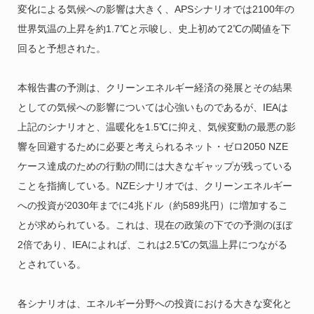
変化による気候への影響は大きく、APSシナリオでは2100年の
世界気温の上昇を約1.7℃と示唆し、史上初めて2℃の閾値を下
回ると予想された。
本報告書の予測は、クリーンエネルギー経済の発展とその結果
としての気候への影響については心強いものであるが、IEAは
上記のシナリオと、温暖化を1.5℃に抑え、気候変動の最悪の影
響を回避するために必要と考えられるネット・ゼロ2050 NZE
ケース達成のための行動の間には大きなギャップが残っている
ことを指摘している。NZEシナリオでは、クリーンエネルギー
への投資が2030年までに4兆ドル（約589兆円）に増加するこ
とが求められている。これは、現在の政策の下での予測のほぼ
2倍であり、IEAによれば、これは2.5℃の気温上昇につながる
とされている。
各シナリオは、エネルギー分野への投資における大きな変化と