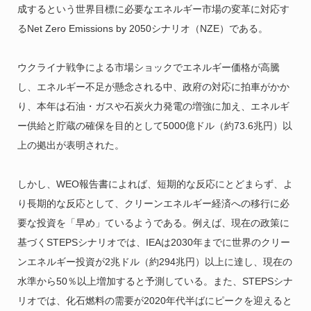
成するという世界目標に必要なエネルギー市場の変革に対応す
るNet Zero Emissions by 2050シナリオ（NZE）である。
ウクライナ戦争による市場ショックでエネルギー価格が高騰
し、エネルギー不足が懸念される中、政府の対応に拍車がかか
り、本年は石油・ガスや石炭火力発電の増強に加え、エネルギ
ー供給と貯蔵の確保を目的として5000億ドル（約73.6兆円）以
上の拠出が表明された。
しかし、WEO報告書によれば、短期的な反応にとどまらず、よ
り長期的な反応として、クリーンエネルギー経済への移行に必
要な投資を「早め」ているようである。例えば、現在の政策に
基づくSTEPSシナリオでは、IEAは2030年までに世界のクリー
ンエネルギー投資が2兆ドル（約294兆円）以上に達し、現在の
水準から50％以上増加すると予測している。また、STEPSシナ
リオでは、化石燃料の需要が2020年代半ばにピークを迎えると