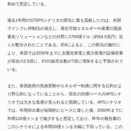
初めて想定している。
過去1年間のSTEPSシナリオの変化に最も貢献したのは、米国
でインフレ抑制法が成立し、再生可能エネルギーや産業の脱炭
素化ソリューションなどの分野に3700億ドル（約54.5兆円）近
くが配分されたことである。IEAによると、この新法の施行に
より、米国では2030年までに太陽光発電と風力発電の設備容量
が現在の2.5倍に、EVの販売台数が7倍に増加すると予測されて
いる。
また、各国政府の気候変動やエネルギー転換に関する公約がよ
り野心的になっていることから、現在の目標ベースのAPSシナ
リオでは大きな進展が見られると指摘している。APSシナリオ
では、年間排出量が短期的にピークに達した後、2050年までに
年間120億トンまで減少すると想定しており、昨年の報告書の
このシナリオによる年間20億トンを大幅に下回っている。この