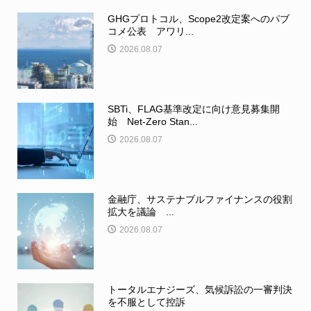
GHGプロトコル、Scope2改定案へのパブ
コメ公表 アワリ...
2026.08.07
SBTi、FLAG基準改定に向け意見募集開
始 Net-Zero Stan...
2026.08.07
金融庁、サステナブルファイナンスの役割
拡大を議論 ...
2026.08.07
トータルエナジーズ、気候訴訟の一審判決
を不服として控訴