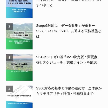
すべきこと
Scope3対応は「データ収集」が重要ー
2
SSBJ・CSRD・SBTiに共通する実務基盤と
は
SBTiネットゼロ基準V2.0決定版：変更点、
3
移行スケジュール、実務ポイントを解説
SSBJ対応の基本と準備の進め方 全体像か
4
らマテリアリティ評価・指標収集まで