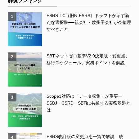
解説ランキング
ESRS-TC（旧N-ESRS）ドラフトが示す新
1
たな選択肢──親会社・欧州子会社が今整理
すべきこと
SBTiネットゼロ基準V2.0決定版：変更点、
2
移行スケジュール、実務ポイントを解説
Scope3対応は「データ収集」が重要ー
3
SSBJ・CSRD・SBTiに共通する実務基盤と
は
ESRS改訂版の変更点を一覧で解説 統
4