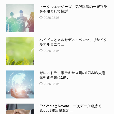
トータルエナジーズ、気候訴訟の一審判決
を不服として控訴
2026.08.06
ハイドロとメルセデス・ベンツ、リサイク
ルアルミニウ...
2026.08.05
ゼレストラ、米テキサス州の176MW太陽
光発電事業に1億8...
2026.08.05
EcoVadisとNovata、一次データ連携で
Scope3排出量算定...