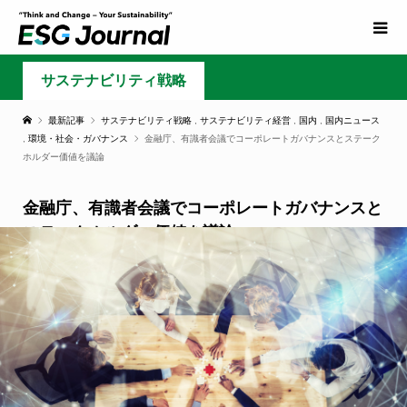
サステナビリティ戦略
最新記事
サステナビリティ戦略
,
サステナビリティ経営
,
国内
,
国内ニュース
,
環境・社会・ガバナンス
金融庁、有識者会議でコーポレートガバナンスとステーク
ホルダー価値を議論
金融庁、有識者会議でコーポレートガバナンスと
ステークホルダー価値を議論