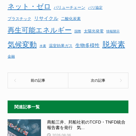
ネット・ゼロ
バリューチェーン
パリ協定
リサイクル
プラスチック
二酸化炭素
再生可能エネルギー
太陽光発電
国際
情報開示
気候変動
脱炭素
生物多様性
温室効果ガス
水素
金融
関連記事一覧
商船三井、邦船社初のTCFD・TNFD統合
報告書を発行 気...
2026.08.06