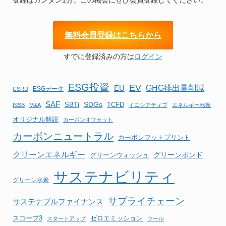
無
料会員登録はこちらから
すでに登録済みの方は
ログイン
ESG投資
EV
EU
GHG排出量削減
ESGデータ
CSRD
SAF
SBTi
SDGs
TCFD
ISSB
M&A
イニシアティブ
エネルギー転換
オリジナル解説
カーボンオフセット
カーボンニュートラル
カーボンフットプリント
クリーンエネルギー
グリーンボンド
グリーンウォッシュ
サステナビリティ
グリーン水素
サプライチェーン
サステナブルファイナンス
スコープ3
ゼロエミッション
スタートアップ
ツール