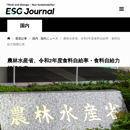
国内
最新記事
国内
,
国内ニュース
農林水産省、令和2年度食料自給率・食料自
給力指標公表
農林水産省、令和2年度食料自給率・食料自給力
指標公表