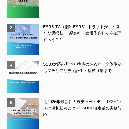
ESRS-TC（旧N-ESRS）ドラフトが示す新
3
たな選択肢──親会社・欧州子会社が今整理
すべきこと
SSBJ対応の基本と準備の進め方 全体像か
4
らマテリアリティ評価・指標収集まで
【2026年最新】人権デュー・ディリジェン
5
スの規制動向とは？CSDDD確定後の実務対
応