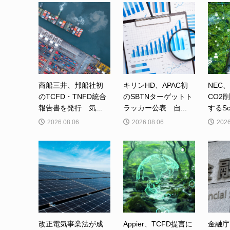
商船三井、邦船社初
キリンHD、APAC初
NEC
のTCFD・TNFD統合
のSBTNターゲットト
CO2
報告書を発行 気...
ラッカー公表 自...
するSc
2026.08.06
2026.08.06
2026
改正電気事業法が成
Appier、TCFD提言に
金融庁