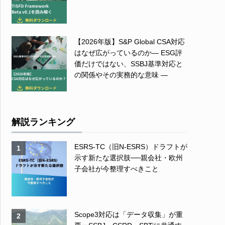
【2026年版】S&P Global CSA対応
はなぜ広がっているのか― ESG評
価だけではない、SSBJ基準対応と
の関係やその実務的な意味 ―
解説ランキング
ESRS-TC（旧N-ESRS）ドラフトが
1
示す新たな選択肢──親会社・欧州
子会社が今整理すべきこと
Scope3対応は「データ収集」が重
2