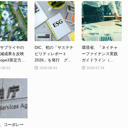
、サプライヤの
DIC、初の「サステナ
環境省、「ネイチャ
削減成果を反映
ビリティレポート
ーファイナンス実践
ope3算定方...
2026」を発行 グ...
ガイドライン（...
.08.03
2026.08.03
2026.07.29
、コーポレー