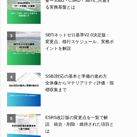
要ーSSBJ・CSRD・SBTiに共通す
る実務基盤とは
SBTiネットゼロ基準V2.0決定版：
3
変更点、移行スケジュール、実務ポ
イントを解説
SSBJ対応の基本と準備の進め方
4
全体像からマテリアリティ評価・指
標収集まで
ESRS改訂版の変更点を一覧で解
5
説 統合・削除・維持された項目と
は