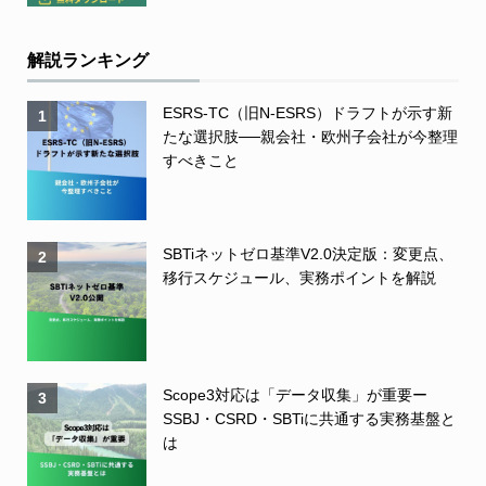
解説ランキング
ESRS-TC（旧N-ESRS）ドラフトが示す新
1
たな選択肢──親会社・欧州子会社が今整理
すべきこと
SBTiネットゼロ基準V2.0決定版：変更点、
2
移行スケジュール、実務ポイントを解説
Scope3対応は「データ収集」が重要ー
3
SSBJ・CSRD・SBTiに共通する実務基盤と
は