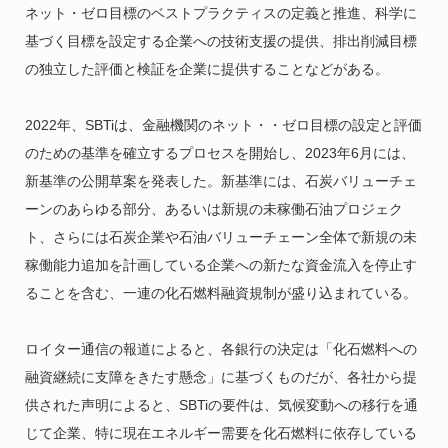
ネット・ゼロ目標のベストプラクティスの定義と推進、科学に
基づく目標を設定する企業への技術支援の提供、排出削減目標
の独立した評価と検証を企業に提供することなどがある。
2022年、SBTiは、金融機関のネット・・ゼロ目標の設定と評価
のための基準を確立するプロセスを開始し、2023年6月には、
新基準の公開草案を発表した。新基準には、石炭バリューチェ
ーンのあらゆる部分、あるいは新規の未稼働石油プロジェク
ト、さらには石炭企業や石油バリューチェーン全体で新規の未
稼働能力追加を計画している企業への新たな資金流入を停止す
ることを含む、一連の化石燃料融資規制が盛り込まれている。
ロイター通信の報道によると、各銀行の決定は「化石燃料への
融資継続に支障をきたす懸念」に基づくものだが、各社から提
供された声明によると、SBTiの要件は、気候変動への移行を通
じて企業、特に現在エネルギー需要を化石燃料に依存している