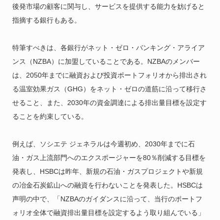
後発市場の顧客に関与し、サービスを提供する能力を妨げると
指摘する銀行もある。
特筆すべきは、各銀行がネット・ゼロ・バンキング・アライア
ンス（NZBA）に加盟していることである。NZBAのメンバー
は、2050年までに融資および投資ポートフォリオから排出され
る温室効果ガス（GHG）をネット・ゼロの道筋に沿って移行さ
せること、また、2030年の資金調達による排出量目標を設定す
ることを約束している。
例えば、ソシエテ ジェネラルは今週初め、2030年までに石
油・ガス上流部門へのエクスポージャーを80％削減する目標を
発表し、HSBCは昨年、新規の石油・ガスプロジェクトや新規
の冶金石炭鉱山への融資を行わないことを発表した。HSBCは
声明の中で、「NZBAのガイダンスに沿って、当行のポートフ
ォリオ全体で融資排出量目標を設定するよう取り組んでいる」