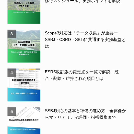
移行スケジュール、実務ポイントを解説
Scope3対応は「データ収集」が重要ー
3
SSBJ・CSRD・SBTiに共通する実務基盤と
は
ESRS改訂版の変更点を一覧で解説 統
4
合・削除・維持された項目とは
SSBJ対応の基本と準備の進め方 全体像か
5
らマテリアリティ評価・指標収集まで