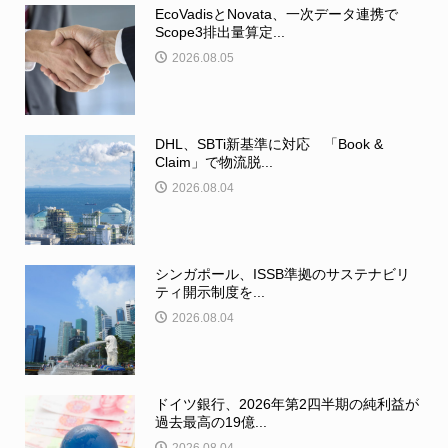
EcoVadisとNovata、一次データ連携で
Scope3排出量算定...
2026.08.05
DHL、SBTi新基準に対応 「Book &
Claim」で物流脱...
2026.08.04
シンガポール、ISSB準拠のサステナビリ
ティ開示制度を...
2026.08.04
ドイツ銀行、2026年第2四半期の純利益が
過去最高の19億...