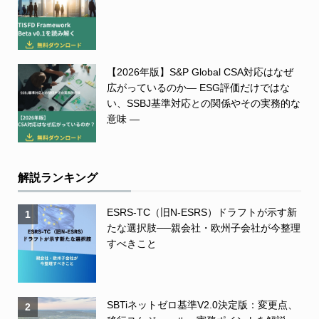
【2026年版】S&P Global CSA対応はなぜ
広がっているのか― ESG評価だけではな
い、SSBJ基準対応との関係やその実務的な
意味 ―
解説ランキング
ESRS-TC（旧N-ESRS）ドラフトが示す新
1
たな選択肢──親会社・欧州子会社が今整理
すべきこと
SBTiネットゼロ基準V2.0決定版：変更点、
2