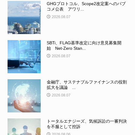
GHGプロトコル、Scope2改定案へのパブ
コメ公表 アワリ...
2026.08.07
SBTi、FLAG基準改定に向け意見募集開
始 Net-Zero Stan...
2026.08.07
金融庁、サステナブルファイナンスの役割
拡大を議論 ...
2026.08.07
トータルエナジーズ、気候訴訟の一審判決
を不服として控訴
2026.08.06