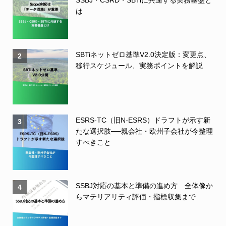
は
SBTiネットゼロ基準V2.0決定版：変更点、
2
移行スケジュール、実務ポイントを解説
ESRS-TC（旧N-ESRS）ドラフトが示す新
3
たな選択肢──親会社・欧州子会社が今整理
すべきこと
SSBJ対応の基本と準備の進め方 全体像か
4
らマテリアリティ評価・指標収集まで