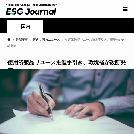
国内
最新記事
国内
,
国内ニュース
使用済製品リユース推進手引き、環境省が改
訂発表
使用済製品リユース推進手引き、環境省が改訂発
表