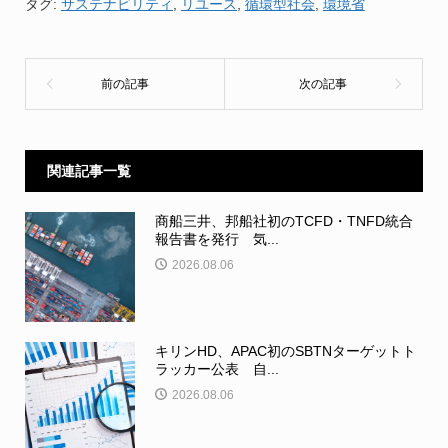
タグ:
サステナビリティ
,
リユース
,
循環型社会
,
環境省
関連記事一覧
商船三井、邦船社初のTCFD・TNFD統合
報告書を発行 気...
2026.08.06
キリンHD、APAC初のSBTNターゲットト
ラッカー公表 自...
2026.08.06