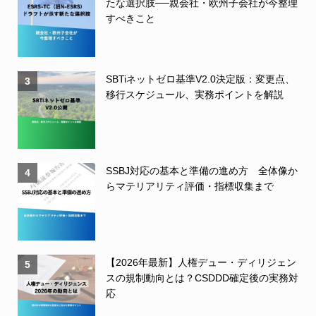
たな選択肢──親会社・欧州子会社が今整理
すべきこと
SBTiネットゼロ基準V2.0決定版：変更点、
3
移行スケジュール、実務ポイントを解説
SSBJ対応の基本と準備の進め方 全体像か
4
らマテリアリティ評価・指標収集まで
【2026年最新】人権デュー・ディリジェン
5
スの規制動向とは？CSDDD確定後の実務対
応