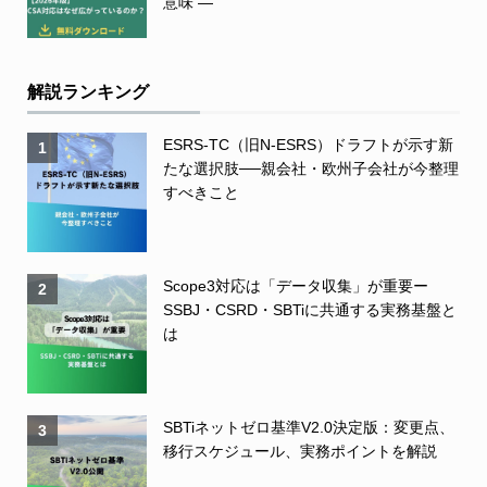
意味 ―
解説ランキング
ESRS-TC（旧N-ESRS）ドラフトが示す新
1
たな選択肢──親会社・欧州子会社が今整理
すべきこと
Scope3対応は「データ収集」が重要ー
2
SSBJ・CSRD・SBTiに共通する実務基盤と
は
SBTiネットゼロ基準V2.0決定版：変更点、
3
移行スケジュール、実務ポイントを解説