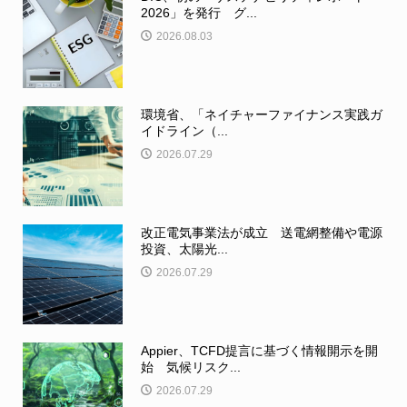
2026」を発行 グ...
2026.08.03
環境省、「ネイチャーファイナンス実践ガ
イドライン（...
2026.07.29
改正電気事業法が成立 送電網整備や電源
投資、太陽光...
2026.07.29
Appier、TCFD提言に基づく情報開示を開
始 気候リスク...
2026.07.29