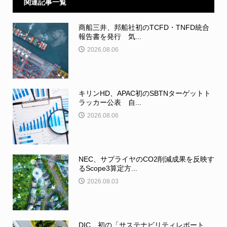
関連記事一覧
商船三井、邦船社初のTCFD・TNFD統合
報告書を発行 気...
2026.08.06
キリンHD、APAC初のSBTNターゲットト
ラッカー公表 自...
2026.08.06
NEC、サプライヤのCO2削減成果を反映す
るScope3算定方...
2026.08.03
DIC、初の「サステナビリティレポート