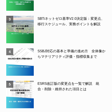
SBTiネットゼロ基準V2.0決定版：変更点、
3
移行スケジュール、実務ポイントを解説
SSBJ対応の基本と準備の進め方 全体像か
4
らマテリアリティ評価・指標収集まで
ESRS改訂版の変更点を一覧で解説 統
5
合・削除・維持された項目とは