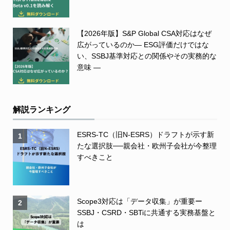
【2026年版】S&P Global CSA対応はなぜ
広がっているのか― ESG評価だけではな
い、SSBJ基準対応との関係やその実務的な
意味 ―
解説ランキング
ESRS-TC（旧N-ESRS）ドラフトが示す新
1
たな選択肢──親会社・欧州子会社が今整理
すべきこと
Scope3対応は「データ収集」が重要ー
2
SSBJ・CSRD・SBTiに共通する実務基盤と
は