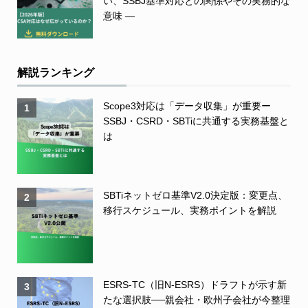
い、SSBJ基準対応との関係やその実務的な
意味 ―
解説ランキング
Scope3対応は「データ収集」が重要ー
1
SSBJ・CSRD・SBTiに共通する実務基盤と
は
SBTiネットゼロ基準V2.0決定版：変更点、
2
移行スケジュール、実務ポイントを解説
ESRS-TC（旧N-ESRS）ドラフトが示す新
3
たな選択肢──親会社・欧州子会社が今整理