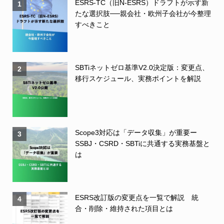
ESRS-TC（旧N-ESRS）ドラフトが示す新
1
たな選択肢──親会社・欧州子会社が今整理
すべきこと
SBTiネットゼロ基準V2.0決定版：変更点、
2
移行スケジュール、実務ポイントを解説
Scope3対応は「データ収集」が重要ー
3
SSBJ・CSRD・SBTiに共通する実務基盤と
は
ESRS改訂版の変更点を一覧で解説 統
4
合・削除・維持された項目とは