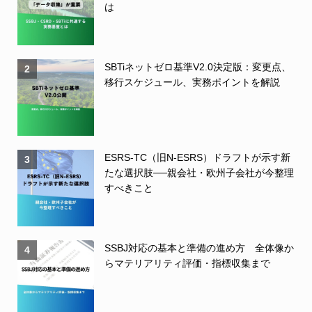
は
SBTiネットゼロ基準V2.0決定版：変更点、
2
移行スケジュール、実務ポイントを解説
ESRS-TC（旧N-ESRS）ドラフトが示す新
3
たな選択肢──親会社・欧州子会社が今整理
すべきこと
SSBJ対応の基本と準備の進め方 全体像か
4
らマテリアリティ評価・指標収集まで