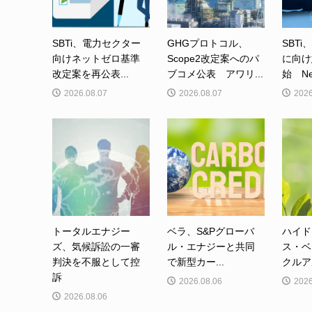
SBTi、電力セクター
GHGプロトコル、
SBTi
向けネットゼロ基準
Scope2改定案へのパ
に向け
改定案を再公表...
ブコメ公表 アワリ...
始 Net-
2026.08.07
2026.08.07
2026
トータルエナジー
ベラ、S&Pグローバ
ハイド
ズ、気候訴訟の一審
ル・エナジーと共同
ス・ベ
判決を不服として控
で新型カー...
クルア
訴
2026.08.06
2026
2026.08.06