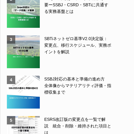
要ーSSBJ・CSRD・SBTiに共通す
る実務基盤とは
SBTiネットゼロ基準V2.0決定版：
3
変更点、移行スケジュール、実務ポ
イントを解説
SSBJ対応の基本と準備の進め方
4
全体像からマテリアリティ評価・指
標収集まで
ESRS改訂版の変更点を一覧で解
5
説 統合・削除・維持された項目と
は