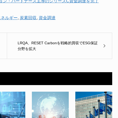
ョン・パートナーズ主導のシリーズC資金調達を完了
エネルギー
,
炭素回収
,
資金調達
LRQA、RESET Carbonを戦略的買収でESG保証
分野を拡大