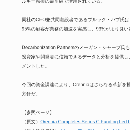
ルギー転換の最前線で活用されている。
同社のCEO兼共同創設者であるブルック・パプ氏
95%の顧客が業務の加速を実感し、93%がより良
Decarbonization Partnersのメーガン・
投資家や開発者に信頼できるデータと分析を提供し
メントした。
今回の資金調達により、Orenniaはさらなる革
方針だ。
【参照ページ】
（原文）
Orennia Completes Series C Funding Led b