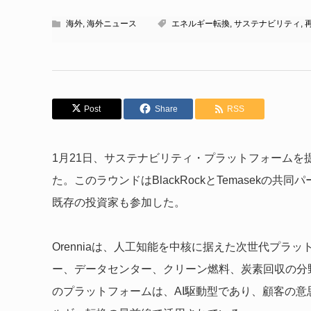
海外
,
海外ニュース
エネルギー転換
,
サステナビリティ
,
Post
Share
RSS
1月21日、サステナビリティ・プラットフォームを提供す
た。このラウンドはBlackRockとTemasekの共同パート
既存の投資家も参加した。
Orenniaは、人工知能を中核に据えた次世代プラッ
ー、データセンター、クリーン燃料、炭素回収の分
のプラットフォームは、AI駆動型であり、顧客の