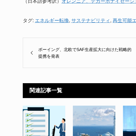
（日本語参考訳）
オレンニア、デカーボナイゼーシ
タグ:
エネルギー転換
,
サステナビリティ
,
再生可能
ボーイング、北欧でSAF生産拡大に向けた戦略的
提携を発表
関連記事一覧