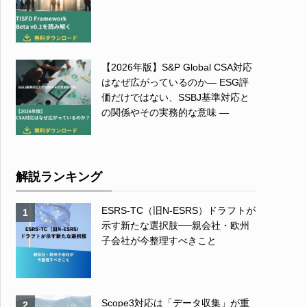
【2026年版】S&P Global CSA対応
はなぜ広がっているのか― ESG評
価だけではない、SSBJ基準対応と
の関係やその実務的な意味 ―
解説ランキング
ESRS-TC（旧N-ESRS）ドラフトが
1
示す新たな選択肢──親会社・欧州
子会社が今整理すべきこと
Scope3対応は「データ収集」が重
2