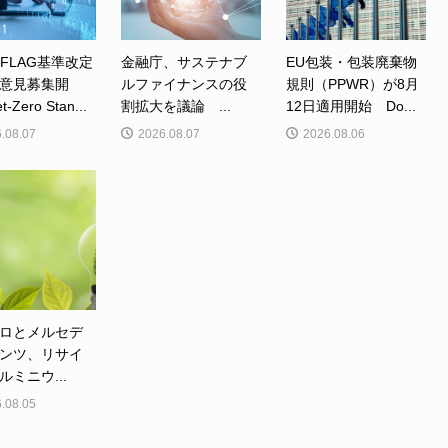
、FLAG基準改定
金融庁、サステナブ
EU包装・包装廃棄物
意見募集開
ルファイナンスの役
規則（PPWR）が8月
Zero Stan...
割拡大を議論 ...
12日適用開始 Do...
.08.07
2026.08.07
2026.08.06
ロとメルセデ
ンツ、リサイ
ルミニウ...
.08.05