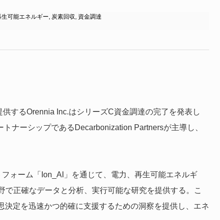
再生可能エネルギー
,
炭素回収
,
資金調達
るOrennia Inc.はシリーズC資金調達の完了を発表し
ナーシップであるDecarbonization Partnersが主導し、
トフォーム「Ion_AI」を通じて、電力、再生可能エネルギ
野で正確なデータと分析、実行可能な研究を提供する。こ
意思決定を迅速かつ的確に支援するための洞察を提供し、エネ