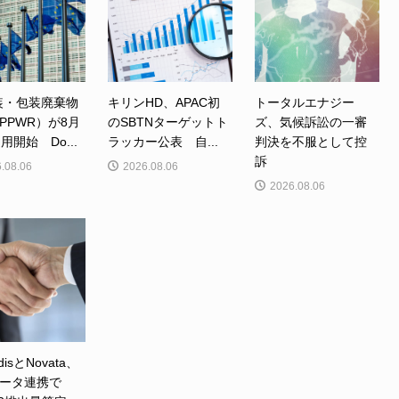
装・包装廃棄物
キリンHD、APAC初
トータルエナジー
PPWR）が8月
のSBTNターゲットト
ズ、気候訴訟の一審
用開始 Do...
ラッカー公表 自...
判決を不服として控
訴
.08.06
2026.08.06
2026.08.06
disとNovata、
ータ連携で