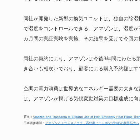
同社が開発した新型の換気ユニットは、独自の除湿
で湿度をコントロールできる。アマゾンは、湿度が
カ月間の実証実験を実施。その結果を受けて今回の
両社の契約により、アマゾンは今後3年間にわたる
き合いも相次いでおり、顧客による購入予約額はす
空調の電力消費は世界的なエネルギー需要の大きな
は、アマゾンが掲げる気候変動対策の目標達成に向
原文：
Amazon and Transaera to Expand Use of High-Efficiency Heat Pump Tec
日本語参考訳：
アマゾンとトランスアエラ、高効率ヒートポンプ技術の利用拡大へ