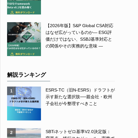
【2026年版】S&P Global CSA対応
はなぜ広がっているのか― ESG評
価だけではない、SSBJ基準対応と
の関係やその実務的な意味 ―
解説ランキング
ESRS-TC（旧N-ESRS）ドラフトが
1
示す新たな選択肢──親会社・欧州
子会社が今整理すべきこと
SBTiネットゼロ基準V2.0決定版：
2