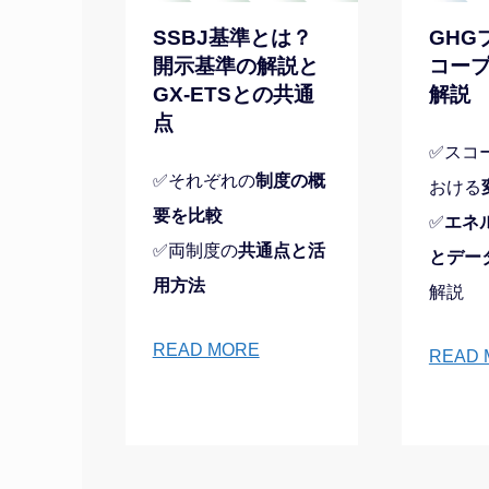
SSBJ基準とは？
GHG
開示基準の解説と
コープ
GX-ETSとの共通
解説
点
✅スコ
✅それぞれの
制度の概
おける
要を比較
✅
エネ
✅両制度の
共通点と活
とデー
用方法
解説
READ MORE
READ 