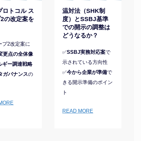
プロトコル ス
温対法（SHK制
2の改定案を
度）とSSBJ基準
での開示の調整は
どうなるか？
ープ2改定案に
✅
SSBJ実務対応案
で
変更点の全体像
示されている方向性
ルギー調達戦略
✅
今から企業が準備
で
タガバナンス
の
きる開示準備のポイン
ト
MORE
READ MORE