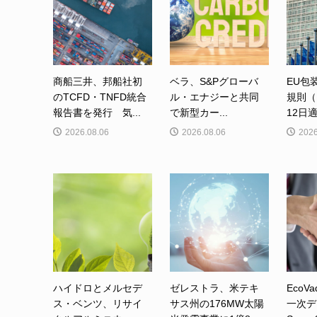
商船三井、邦船社初
ベラ、S&Pグローバ
EU包
のTCFD・TNFD統合
ル・エナジーと共同
規則（
報告書を発行 気...
で新型カー...
12日適
2026.08.06
2026.08.06
2026
ハイドロとメルセデ
ゼレストラ、米テキ
EcoVa
ス・ベンツ、リサイ
サス州の176MW太陽
一次デ