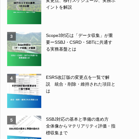
変更点、移行スケジュール、実務ポ
イントを解説
Scope3対応は「データ収集」が重
3
要ーSSBJ・CSRD・SBTiに共通す
る実務基盤とは
ESRS改訂版の変更点を一覧で解
4
説 統合・削除・維持された項目と
は
SSBJ対応の基本と準備の進め方
5
全体像からマテリアリティ評価・指
標収集まで