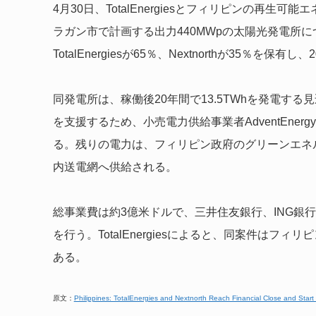
4月30日、TotalEnergiesとフィリピンの再生可
ラガン市で計画する出力440MWpの太陽光発電所
TotalEnergiesが65％、Nextnorthが35％
同発電所は、稼働後20年間で13.5TWhを発電す
を支援するため、小売電力供給事業者AdventEner
る。残りの電力は、フィリピン政府のグリーンエネ
内送電網へ供給される。
総事業費は約3億米ドルで、三井住友銀行、ING銀
を行う。TotalEnergiesによると、同案件は
ある。
原文：
Philippines: TotalEnergies and Nextnorth Reach Financial Close and Start