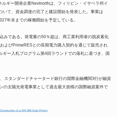
能エネルギー開発企業Nextnorthは、フィリピン・イサベラ州イ
について、資金調達の完了と建設開始を発表した。事業は
を保有し、2027年末までの稼働開始を予定している。
る見込みである。発電量の50％超は、商工業利用者の脱炭素化
gyおよびPrimeRESとの長期電力購入契約を通じて販売され
ルギー入札プログラム第4回ラウンドでの落札に基づき、国
行、スタンダードチャータード銀行の国際金融機関3行が融資
フィリピンの太陽光発電事業として過去最大規模の国際融資案件で
 Construction of a 440 MW Solar Project