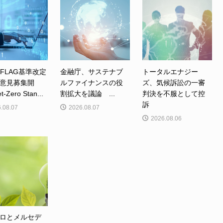
、FLAG基準改定
金融庁、サステナブ
トータルエナジー
意見募集開
ルファイナンスの役
ズ、気候訴訟の一審
Zero Stan...
割拡大を議論 ...
判決を不服として控
訴
.08.07
2026.08.07
2026.08.06
ロとメルセデ