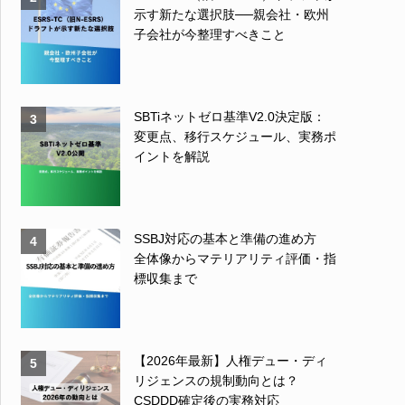
示す新たな選択肢──親会社・欧州
子会社が今整理すべきこと
SBTiネットゼロ基準V2.0決定版：
3
変更点、移行スケジュール、実務ポ
イントを解説
SSBJ対応の基本と準備の進め方
4
全体像からマテリアリティ評価・指
標収集まで
【2026年最新】人権デュー・ディ
5
リジェンスの規制動向とは？
CSDDD確定後の実務対応