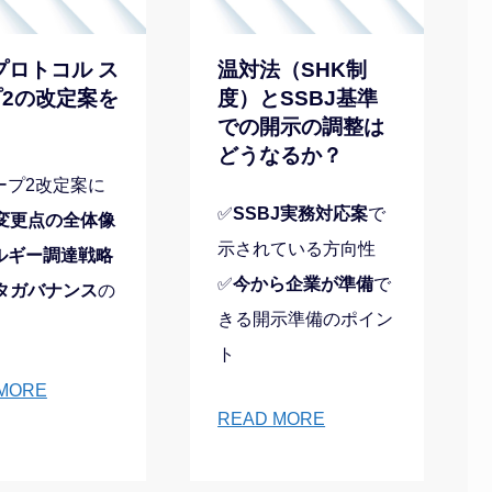
プロトコル ス
温対法（SHK制
2の改定案を
度）とSSBJ基準
での開示の調整は
どうなるか？
ープ2改定案に
✅
SSBJ実務対応案
で
変更点の全体像
示されている方向性
ルギー調達戦略
✅
今から企業が準備
で
タガバナンス
の
きる開示準備のポイン
ト
MORE
READ MORE