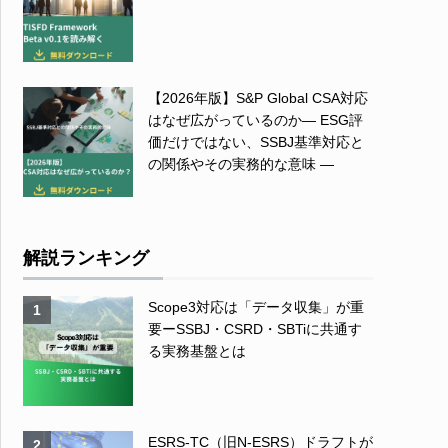
【2026年版】S&P Global CSA対応
はなぜ広がっているのか― ESG評
価だけではない、SSBJ基準対応と
の関係やその実務的な意味 ―
解説ランキング
Scope3対応は「データ収集」が重
1
要ーSSBJ・CSRD・SBTiに共通す
る実務基盤とは
ESRS-TC（旧N-ESRS）ドラフトが
2