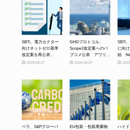
SBTi、電力セクター
GHGプロトコル、
SBTi
向けネットゼロ基準
Scope2改定案へのパ
に向け
改定案を再公表...
ブコメ公表 アワリ...
始 Net-
2026.08.07
2026.08.07
2026
ベラ、S&Pグローバ
EU包装・包装廃棄物
ハイド