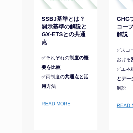
SSBJ基準とは？
GHG
開示基準の解説と
コープ
GX-ETSとの共通
解説
点
✅スコ
✅それぞれの
制度の概
おける
要を比較
✅
エネ
✅両制度の
共通点と活
とデー
用方法
解説
READ MORE
READ 