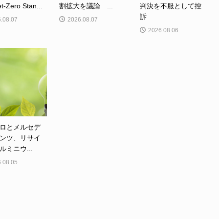
Zero Stan...
割拡大を議論 ...
判決を不服として控
訴
.08.07
2026.08.07
2026.08.06
ロとメルセデ
ンツ、リサイ
ルミニウ...
.08.05