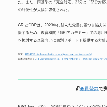
た。また、両基準の「完全対応」部分と「部分対応
の利便性が大幅に強化された。
GRIとCDPは、2023年に結んだ覚書に基づき協
援するため、教育機関「GRIアカデミー」での専
を検討する企業向けに個別サポートも提供する方針
原文：
GRI-CDP disclosure that is more aligned and decision-useful
日本語参考訳：
GRI-CDPの開示内容は、より整合性が高く、意思決定に役立つも
🔓
会員登録
で
ESG Journalでは、実務に役立つポイントや