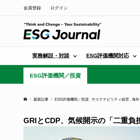
会員登録
ログイン
実務解説・対談
ESG評価機関対応
ESG評価機関／投資
最新記事
ESG評価機関／投資
,
サステナビリティ経営
,
海外
GRIとCDP、気候開示の「二重