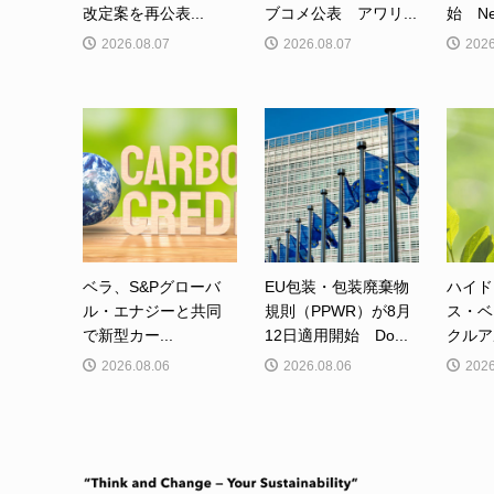
改定案を再公表...
ブコメ公表 アワリ...
始 Net-
2026.08.07
2026.08.07
2026
ベラ、S&Pグローバ
EU包装・包装廃棄物
ハイド
ル・エナジーと共同
規則（PPWR）が8月
ス・ベ
で新型カー...
12日適用開始 Do...
クルア
2026.08.06
2026.08.06
2026