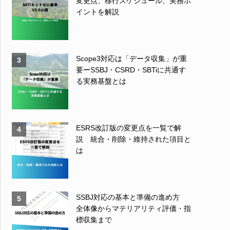
変更点、移行スケジュール、実務ポ
イントを解説
Scope3対応は「データ収集」が重
3
要ーSSBJ・CSRD・SBTiに共通す
る実務基盤とは
ESRS改訂版の変更点を一覧で解
4
説 統合・削除・維持された項目と
は
SSBJ対応の基本と準備の進め方
5
全体像からマテリアリティ評価・指
標収集まで