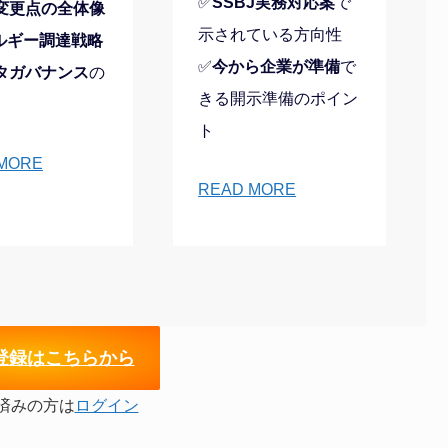
✅
SSBJ実務対応案
で
変更点の全体像
示されている方向性
ルギー調達戦略
✅
今から企業が準備
で
タガバナンス
の
きる開示準備のポイン
ト
MORE
READ MORE
登録はこちらから
済みの方は
ログイン