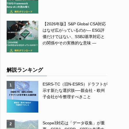
【2026年版】S&P Global CSA対応
はなぜ広がっているのか― ESG評
価だけではない、SSBJ基準対応と
の関係やその実務的な意味 ―
解説ランキング
ESRS-TC（旧N-ESRS）ドラフトが
1
示す新たな選択肢──親会社・欧州
子会社が今整理すべきこと
Scope3対応は「データ収集」が重
2