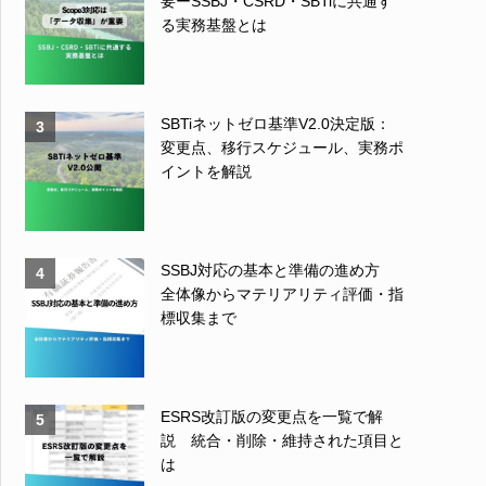
要ーSSBJ・CSRD・SBTiに共通す
る実務基盤とは
SBTiネットゼロ基準V2.0決定版：
3
変更点、移行スケジュール、実務ポ
イントを解説
SSBJ対応の基本と準備の進め方
4
全体像からマテリアリティ評価・指
標収集まで
ESRS改訂版の変更点を一覧で解
5
説 統合・削除・維持された項目と
は