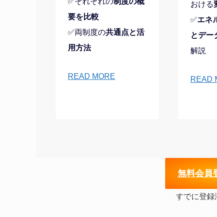
✅それぞれの
制度の概
おける
要を比較
✅
エネ
✅両制度の
共通点と活
とデー
用方法
解説
READ MORE
READ 
無
料会員
すでに登録