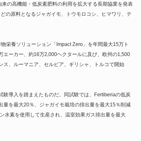
リーン水素由来の高機能・低炭素肥料の利用を拡大する長期協業を発表
Cheetosなどの原料となるジャガイモ、トウモロコシ、ヒマワリ、テ
作物栄養ソリューション「Impact Zero」を年間最大15万ト
エーカー、約16万2,000ヘクタールに及び、欧州の1,500
ンス、ルーマニア、セルビア、ギリシャ、トルコで開始
入を踏まえたものだ。同試験では、Fertiberiaの低炭
量を最大20％、ジャガイモ栽培の排出量を最大15％削減
グリーン水素を使用して生産され、温室効果ガス排出量を最大