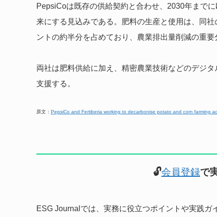
PepsiCoは既存の供給契約と合わせ、2030年ま
来にする見込みである。肥料の生産と使用は、同社
ントの約半分を占めており、農業排出量削減の重要
両社は肥料供給に加え、精密農業技術などのデジタ
支援する。
原文：
PepsiCo and Fertiberia working to decarbonise potato and corn farming a
🔓
会員登録
で
ESG Journalでは、実務に役立つポイントや