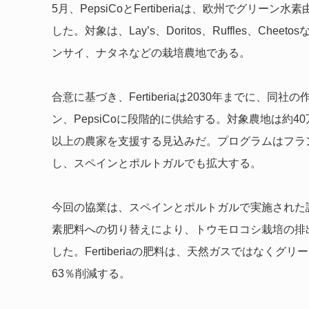
5月、PepsiCoとFertiberiaは、欧州でグ
した。対象は、Lay’s、Doritos、Ruffles、
ンサイ、ナタネなどの栽培農地である。
合意に基づき、Fertiberiaは2030年までに、同社の
ン、PepsiCoに段階的に供給する。対象農地は約40万
以上の農家を支援する見込みだ。プログラムはフラ
し、スペインとポルトガルでも拡大する。
今回の協業は、スペインとポルトガルで実施された試験導
素肥料への切り替えにより、トウモロコシ栽培の排出
した。Fertiberiaの肥料は、天然ガスではなく
63％削減する。