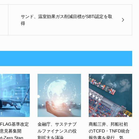
サンド、温室効果ガス削減目標がSBTi認定を取
得
、FLAG基準改定
金融庁、サステナブ
商船三井、邦船社初
意見募集開
ルファイナンスの役
のTCFD・TNFD統合
Zero Stan...
割拡大を議論 ...
報告書を発行 気...