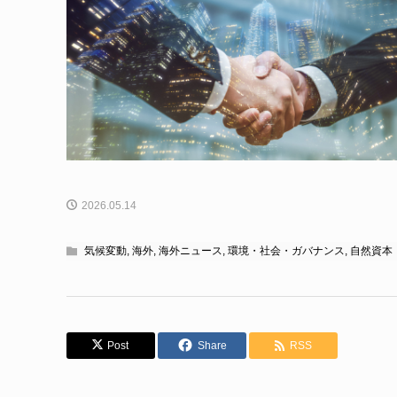
2026.05.14
気候変動
,
海外
,
海外ニュース
,
環境・社会・ガバナンス
,
自然資本
Post
Share
RSS