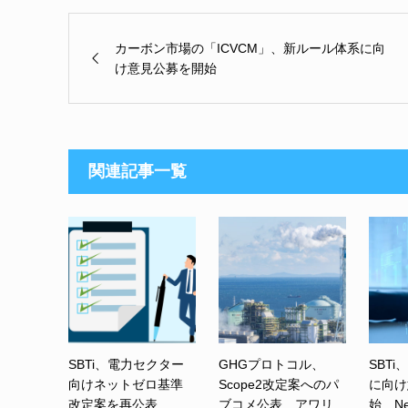
カーボン市場の「ICVCM」、新ルール体系に向
け意見公募を開始
関連記事一覧
SBTi、電力セクター
GHGプロトコル、
SBTi
向けネットゼロ基準
Scope2改定案へのパ
に向け
改定案を再公表...
ブコメ公表 アワリ...
始 Net-