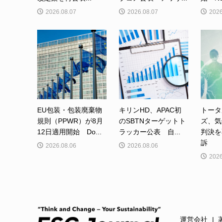
2026.08.07
2026.08.07
2026
EU包装・包装廃棄物
キリンHD、APAC初
トータ
規則（PPWR）が8月
のSBTNターゲットト
ズ、気
12日適用開始 Do...
ラッカー公表 自...
判決を
訴
2026.08.06
2026.08.06
2026
運営会社