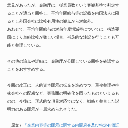
意見があったが、金融庁は、従業員数という客観基準で判定す
ることが適当と回答し、平均年間給与等の記載を内国法人に限
るとし外国会社は比較有用性の観点から対象外。
あわせて、平均年間給与の対前年度増減率については、構造要
因により単純比較が難しい場合、補足的な注記を行うことも可
能と整理している。
その他の論点や詳細は、金融庁が公開している回答を確認する
ことをおすすめする。
今回の改正は、人的資本開示の拡充を進めつつ、重複整理や持
株会社への配慮など、実務面の明確化を図ったものといえるも
のの、今後は、形式的な項目対応ではなく、戦略と整合した説
明力のある開示が一層求められそうだ。
（原文）
「企業内容等の開示に関する内閣府令及び特定有価証