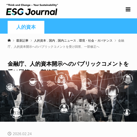
人的資本
最新記事
人的資本
,
国内
,
国内ニュース
,
環境・社会・ガバナンス
金融
庁、人的資本開示へのパブリックコメントを受け回答、一部修正へ
金融庁、人的資本開示へのパブリックコメントを
受け回答、一部修正へ
2026.02.24