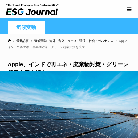
気候変動
最新記事
気候変動
,
海外
,
海外ニュース
,
環境・社会・ガバナンス
Apple、
インドで再エネ・廃棄物対策・グリーン起業支援を拡大
Apple、インドで再エネ・廃棄物対策・グリーン
起業支援を拡大