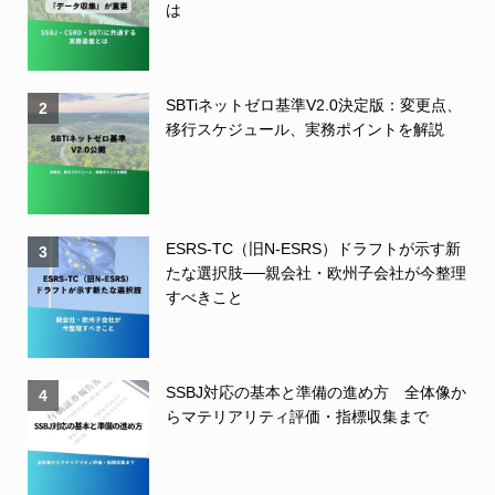
は
SBTiネットゼロ基準V2.0決定版：変更点、
2
移行スケジュール、実務ポイントを解説
ESRS-TC（旧N-ESRS）ドラフトが示す新
3
たな選択肢──親会社・欧州子会社が今整理
すべきこと
SSBJ対応の基本と準備の進め方 全体像か
4
らマテリアリティ評価・指標収集まで