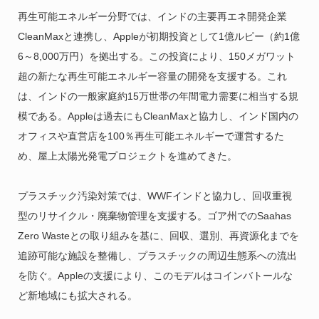
再生可能エネルギー分野では、インドの主要再エネ開発企業
CleanMaxと連携し、Appleが初期投資として1億ルピー（約1億
6～8,000万円）を拠出する。この投資により、150メガワット
超の新たな再生可能エネルギー容量の開発を支援する。これ
は、インドの一般家庭約15万世帯の年間電力需要に相当する規
模である。Appleは過去にもCleanMaxと協力し、インド国内の
オフィスや直営店を100％再生可能エネルギーで運営するた
め、屋上太陽光発電プロジェクトを進めてきた。
プラスチック汚染対策では、WWFインドと協力し、回収重視
型のリサイクル・廃棄物管理を支援する。ゴア州でのSaahas
Zero Wasteとの取り組みを基に、回収、選別、再資源化までを
追跡可能な施設を整備し、プラスチックの周辺生態系への流出
を防ぐ。Appleの支援により、このモデルはコインバトールな
ど新地域にも拡大される。