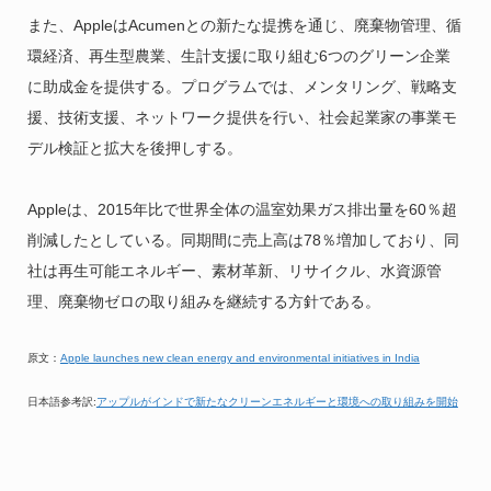
また、AppleはAcumenとの新たな提携を通じ、廃棄物管理、循
環経済、再生型農業、生計支援に取り組む6つのグリーン企業
に助成金を提供する。プログラムでは、メンタリング、戦略支
援、技術支援、ネットワーク提供を行い、社会起業家の事業モ
デル検証と拡大を後押しする。
Appleは、2015年比で世界全体の温室効果ガス排出量を60％超
削減したとしている。同期間に売上高は78％増加しており、同
社は再生可能エネルギー、素材革新、リサイクル、水資源管
理、廃棄物ゼロの取り組みを継続する方針である。
原文：
Apple launches new clean energy and environmental initiatives in India
日本語参考訳:
アップルがインドで新たなクリーンエネルギーと環境への取り組みを開始