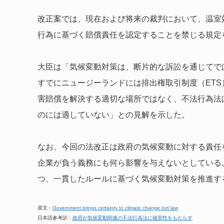
改正案では、現在および将来の裁判において、温室
行為に基づく賠償責任を認定することを禁じる規定
大臣は「気候変動対策は、断片的な訴訟を通じてで
すでにニュージーランドには排出権取引制度（ET
害賠償を解決する適切な場所ではなく、不法行為法
のには適していない」との見解を示した。
なお、今回の法改正は政府の気候変動に対する責任
企業が負う義務にも何ら影響を与えないとしている
つ、一貫したルールに基づく気候変動対策を推進す
原文：
Government brings certainty to climate change tort law
日本語参考訳：
政府が気候変動関連の不法行為法に確実性をもたらす