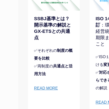
SSBJ基準とは？
ISO 1
開示基準の解説と
訂
：
GX-ETSとの共通
経営
点
期限
こと
✅それぞれの
制度の概
✅IS
要を比較
ける
変
✅両制度の
共通点と活
✅
対応
用方法
らでき
の解説
READ MORE
READ 