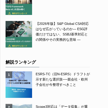
【2026年版】S&P Global CSA対応
はなぜ広がっているのか― ESG評
価だけではない、SSBJ基準対応と
の関係やその実務的な意味 ―
解説ランキング
ESRS-TC（旧N-ESRS）ドラフトが
1
示す新たな選択肢──親会社・欧州
子会社が今整理すべきこと
Scope3対応は「データ収集」が重
2