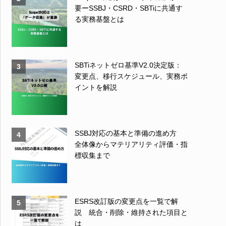
要ーSSBJ・CSRD・SBTiに共通す
る実務基盤とは
SBTiネットゼロ基準V2.0決定版：
3
変更点、移行スケジュール、実務ポ
イントを解説
SSBJ対応の基本と準備の進め方
4
全体像からマテリアリティ評価・指
標収集まで
ESRS改訂版の変更点を一覧で解
5
説 統合・削除・維持された項目と
は