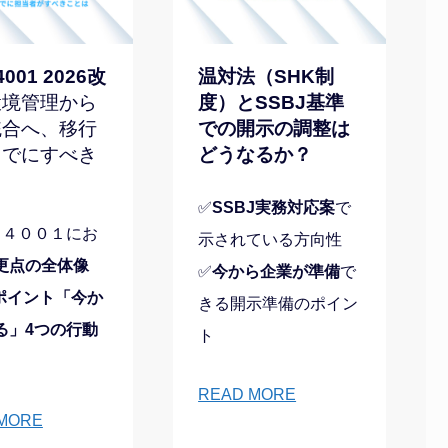
4001 2026改
温対法（SHK制
環境管理から
度）とSSBJ基準
統合へ、移行
での開示の調整は
までにすべき
どうなるか？
✅
SSBJ実務対応案
で
O１４００１にお
示されている方向性
更点の全体像
✅
今から企業が準備
で
ポイント「今か
きる開示準備のポイン
る」4つの行動
ト
READ MORE
MORE