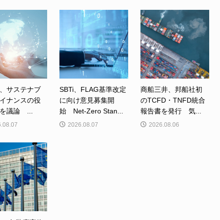
、サステナブ
SBTi、FLAG基準改定
商船三井、邦船社初
イナンスの役
に向け意見募集開
のTCFD・TNFD統合
を議論 ...
始 Net-Zero Stan...
報告書を発行 気...
.08.07
2026.08.07
2026.08.06