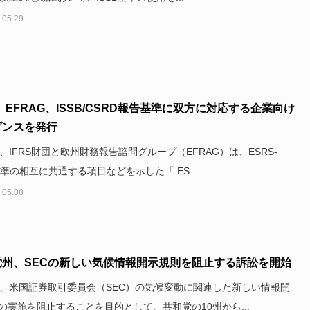
.05.29
S、EFRAG、ISSB/CSRD報告基準に双方に対応する企業向け
ダンスを発行
日、IFRS財団と欧州財務報告諮問グループ（EFRAG）は、ESRS-
B基準の相互に共通する項目などを示した「 ES...
.05.08
党州、SECの新しい気候情報開示規則を阻止する訴訟を開始
日、米国証券取引委員会（SEC）の気候変動に関連した新しい情報開
の実施を阻止することを目的として、共和党の10州から...