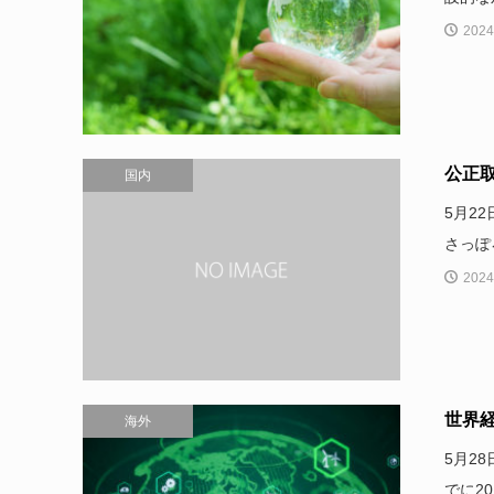
2024
公正
国内
5月2
さっぽ
2024
世界経
海外
5月2
でに2