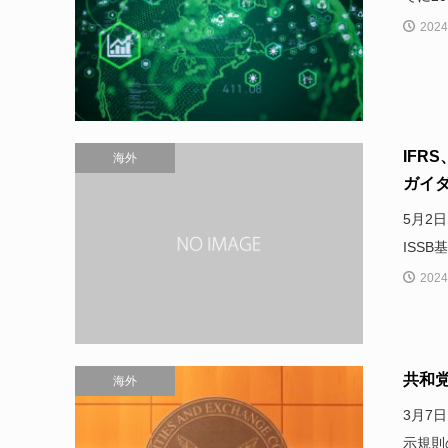
2024
IFR
海外
ガイ
5月2
ISS
2024
共和
海外
3月7
示規則