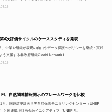
.03.19
、第4次評価サイクルのケーススタディを発表
1日、企業や組織が表現の自由やデータ保護のポリシーを継続・実践
う支援する非政府組織Gloabl Network I...
.03.19
P FI、自然関連情報開示のフレームワークを比較
4年1月、国連環境計画世界自然保護モニタリングセンター（UNEP-
C）と国連環境計画金融イニシアティブ（UNEP F...