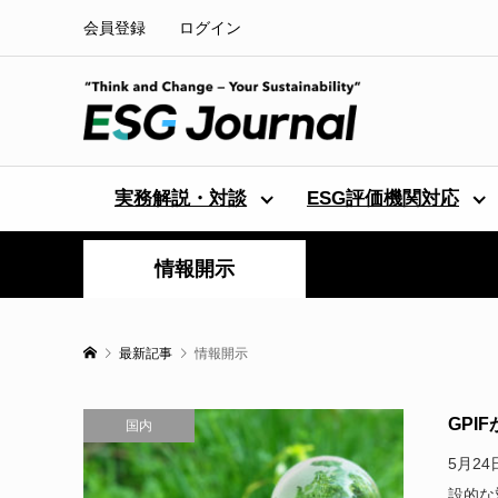
会員登録
ログイン
実務解説・対談
ESG評価機関対応
情報開示
最新記事
情報開示
GPI
国内
5月2
設的な