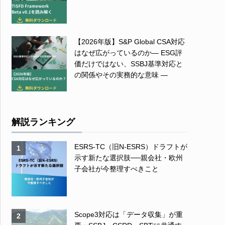
【2026年版】S&P Global CSA対応
はなぜ広がっているのか― ESG評
価だけではない、SSBJ基準対応と
の関係やその実務的な意味 ―
解説ランキング
ESRS-TC（旧N-ESRS）ドラフトが
1
示す新たな選択肢──親会社・欧州
子会社が今整理すべきこと
Scope3対応は「データ収集」が重
2