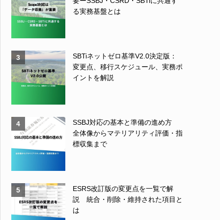
要ーSSBJ・CSRD・SBTiに共通す
る実務基盤とは
SBTiネットゼロ基準V2.0決定版：
3
変更点、移行スケジュール、実務ポ
イントを解説
SSBJ対応の基本と準備の進め方
4
全体像からマテリアリティ評価・指
標収集まで
ESRS改訂版の変更点を一覧で解
5
説 統合・削除・維持された項目と
は