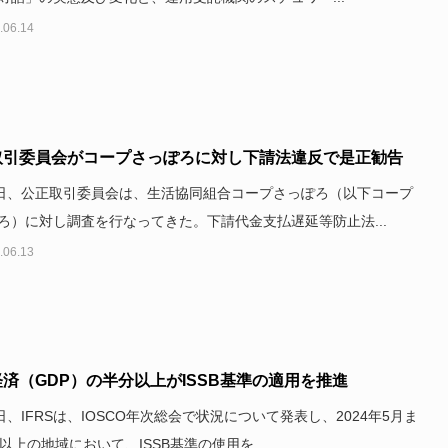
.06.14
取引委員会がコープさっぽろに対し下請法違反で是正勧告
2日、公正取引委員会は、生活協同組合コープさっぽろ（以下コープ
ろ）に対し調査を行なってきた。下請代金支払遅延等防止法...
.06.13
済（GDP）の半分以上がISSB基準の適用を推進
8日、IFRSは、IOSCO年次総会で状況について発表し、2024年5月ま
0以上の地域において、ISSB基準の使用を...