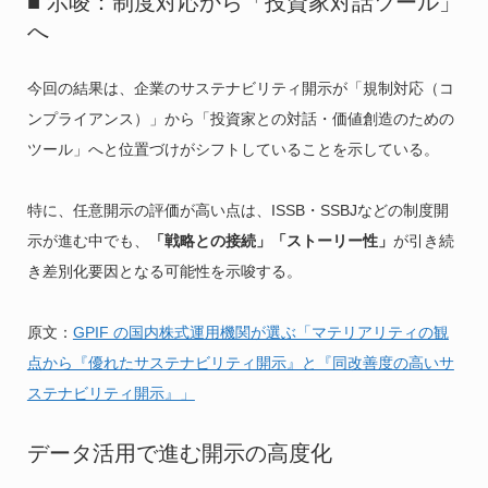
■ 示唆：制度対応から「投資家対話ツール」
へ
今回の結果は、企業のサステナビリティ開示が「規制対応（コ
ンプライアンス）」から「投資家との対話・価値創造のための
ツール」へと位置づけがシフトしていることを示している。
特に、任意開示の評価が高い点は、ISSB・SSBJなどの制度開
示が進む中でも、
「戦略との接続」「ストーリー性」
が引き続
き差別化要因となる可能性を示唆する。
原文：
GPIF の国内株式運用機関が選ぶ「マテリアリティの観
点から『優れたサステナビリティ開示』と『同改善度の高いサ
ステナビリティ開示』」
データ活用で進む開示の高度化