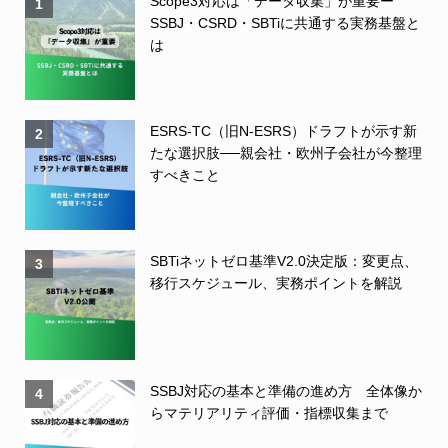
Scope3対応は「データ収集」が重要ー
1
SSBJ・CSRD・SBTiに共通する実務基盤と
は
ESRS-TC（旧N-ESRS）ドラフトが示す新
2
たな選択肢──親会社・欧州子会社が今整理
すべきこと
SBTiネットゼロ基準V2.0決定版：変更点、
3
移行スケジュール、実務ポイントを解説
SSBJ対応の基本と準備の進め方 全体像か
4
らマテリアリティ評価・指標収集まで