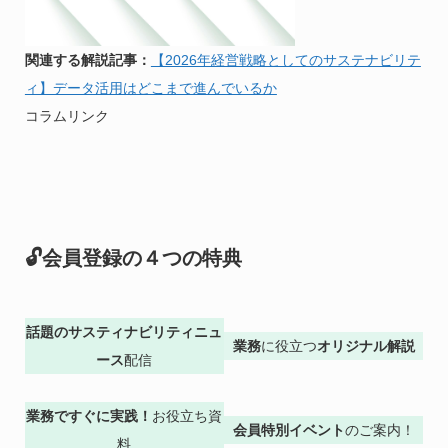
関連する解説記事：
【2026年経営戦略としてのサステナビリテ
ィ】データ活用はどこまで進んでいるか
コラムリンク
🔓会員登録の４つの特典
話題のサスティナビリティニュ
業務
に役立つ
オリジナル解説
ース
配信
業務ですぐに実践！
お役立ち資
会員特別イベント
のご案内！
料