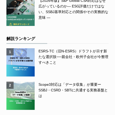
【2026年版】S&P Global CSA対応はなぜ
広がっているのか― ESG評価だけではな
い、SSBJ基準対応との関係やその実務的な
意味 ―
解説ランキング
ESRS-TC（旧N-ESRS）ドラフトが示す新
1
たな選択肢──親会社・欧州子会社が今整理
すべきこと
Scope3対応は「データ収集」が重要ー
2
SSBJ・CSRD・SBTiに共通する実務基盤と
は