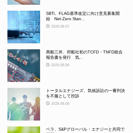
SBTi、FLAG基準改定に向け意見募集開
始 Net-Zero Stan...
2026.08.07
商船三井、邦船社初のTCFD・TNFD統合
報告書を発行 気...
2026.08.06
トータルエナジーズ、気候訴訟の一審判決
を不服として控訴
2026.08.06
ベラ、S&Pグローバル・エナジーと共同で