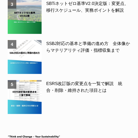
SBTiネットゼロ基準V2.0決定版：変更点、
3
移行スケジュール、実務ポイントを解説
SSBJ対応の基本と準備の進め方 全体像か
4
らマテリアリティ評価・指標収集まで
ESRS改訂版の変更点を一覧で解説 統
5
合・削除・維持された項目とは