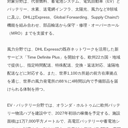
対象分野は、代替燃料、蓄電池システム、電気自動車（EV）と
バッテリー、水素、送電網インフラ、太陽光、風力など8領域
に及ぶ。DHLはExpress、Global Forwarding、Supply Chainの
機能を組み合わせ、部品輸送から保守・修理・オーバーホール
（MRO）までを支援する。
風力分野では、DHL Expressの既存ネットワークを活用した新
サービス「Time Definite Plus」を開始する。欧州22カ国・地域
で提供し、指定時間配送、特殊配送、交換・返送対応、遠隔地
配送などに対応する。また、世界1,100カ所超の前方在庫拠点
を通じ、世界の風力発電所の88％に4時間以内で予備部品を届
けられる体制を持つ。
EV・バッテリー分野では、オランダ・ホルトゥムに欧州バッテ
リー物流ハブを建設中で、2027年初頭の稼働を予定する。施設
面積は1万7,000平方メートルで、高電圧バッテリーや蓄電池シ