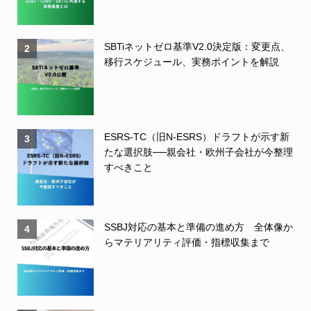
SBTiネットゼロ基準V2.0決定版：変更点、
2
移行スケジュール、実務ポイントを解説
ESRS-TC（旧N-ESRS）ドラフトが示す新
3
たな選択肢──親会社・欧州子会社が今整理
すべきこと
SSBJ対応の基本と準備の進め方 全体像か
4
らマテリアリティ評価・指標収集まで