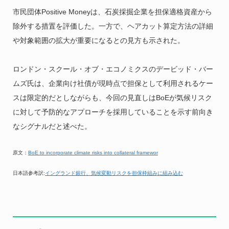
市民団体Positive Moneyは、石炭採掘企業を担保適格資産から
除外する措置を評価した。一方で、ヘアカット算定方法の詳細
や対象範囲の拡大が重要になるとの見方も示された。
ロンドン・スクール・オブ・エコノミクスのデービッド・バー
ムズ氏は、企業向け社債が現時点で担保として利用されるケー
スは限定的だとしながらも、今回の見直しはBoEが気候リスク
に対して予防的なアプローチを採用していることを示す前向き
なシグナルだと述べた。
原文：
BoE to incorporate climate risks into collateral framewor
日本語参考訳:
イングランド銀行、気候変動リスクを担保枠組みに組み込む