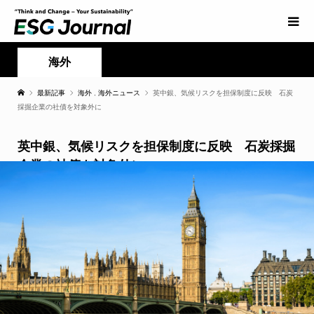
海外
最新記事
海外
,
海外ニュース
英中銀、気候リスクを担保制度に反映 石炭
採掘企業の社債を対象外に
英中銀、気候リスクを担保制度に反映 石炭採掘
企業の社債を対象外に