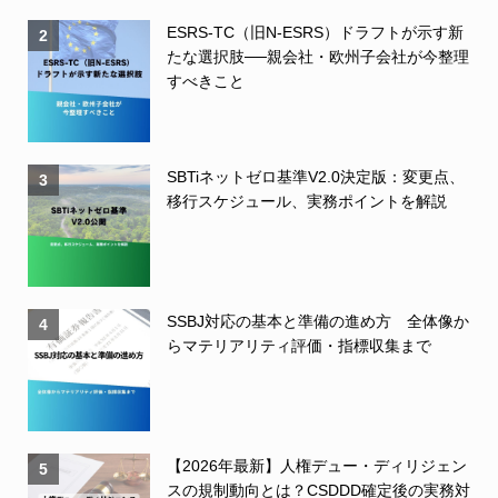
ESRS-TC（旧N-ESRS）ドラフトが示す新
2
たな選択肢──親会社・欧州子会社が今整理
すべきこと
SBTiネットゼロ基準V2.0決定版：変更点、
3
移行スケジュール、実務ポイントを解説
SSBJ対応の基本と準備の進め方 全体像か
4
らマテリアリティ評価・指標収集まで
【2026年最新】人権デュー・ディリジェン
5
スの規制動向とは？CSDDD確定後の実務対