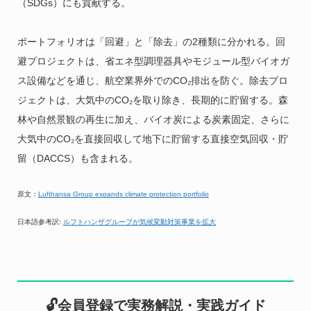
（SDGs）にも貢献する。
ポートフォリオは「回避」と「除去」の2種類に分かれる。回
避プロジェクトは、省エネ型調理器具やモジュール型バイオガ
ス設備などを通じ、航空業界外でのCO₂排出を防ぐ。除去プロ
ジェクトは、大気中のCO₂を取り除き、長期的に貯留する。森
林や自然景観の再生に加え、バイオ炭による炭素固定、さらに
大気中のCO₂を直接回収して地下に貯留する直接空気回収・貯
留（DACCS）も含まれる。
原文：
Lufthansa Group expands climate protection portfolio
日本語参考訳:
ルフトハンザグループが気候変動対策事業を拡大
🔓会員登録で実務解説・実践ガイド