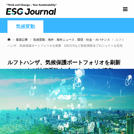
気候変動
最新記事
気候変動
,
海外
,
海外ニュース
,
環境・社会・ガバナンス
ルフト
ハンザ、気候保護ポートフォリオを刷新 DACCSなど技術系除去プロジェクトを拡充
ルフトハンザ、気候保護ポートフォリオを刷新
DACCSなど技術系除去プロジェクトを拡充