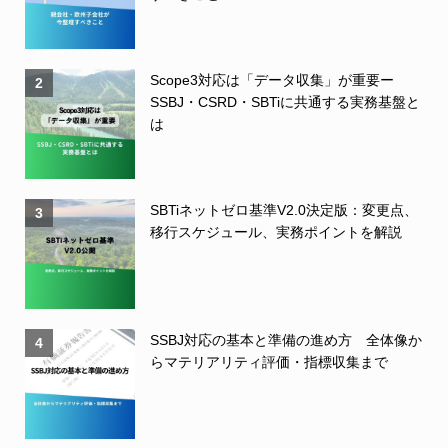
Scope3対応は「データ収集」が重要ー
2
SSBJ・CSRD・SBTiに共通する実務基盤と
は
SBTiネットゼロ基準V2.0決定版：変更点、
3
移行スケジュール、実務ポイントを解説
SSBJ対応の基本と準備の進め方 全体像か
4
らマテリアリティ評価・指標収集まで