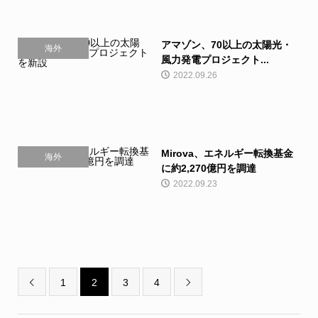
アマゾン、70以上の太陽光・
海外
風力発電プロジェクト...
2022.09.26
Mirova、エネルギー転換基金
海外
に約2,270億円を調達
2022.09.23
1
2
3
4

