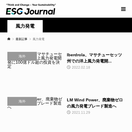
風力発電
最新記事
風力発電
Iberdrola、マサチューセッツ
海外
州での洋上風力発電開...
2022.02.18
LM Wind Power、廃棄物ゼロ
海外
の風力発電ブレード製造へ
2021.11.29