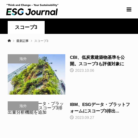
スコープ3
最新記事
スコープ3
CBI、低炭素建築物基準を公
海外
開。スコープ3も評価対象に
2023.10.06
IBM、ESGデータ・プラットフ
海外
ォームにスコープ3排出...
2023.09.27