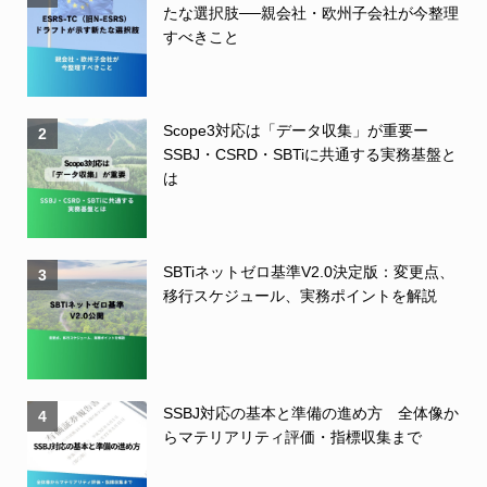
たな選択肢──親会社・欧州子会社が今整理
すべきこと
Scope3対応は「データ収集」が重要ー
2
SSBJ・CSRD・SBTiに共通する実務基盤と
は
SBTiネットゼロ基準V2.0決定版：変更点、
3
移行スケジュール、実務ポイントを解説
SSBJ対応の基本と準備の進め方 全体像か
4
らマテリアリティ評価・指標収集まで