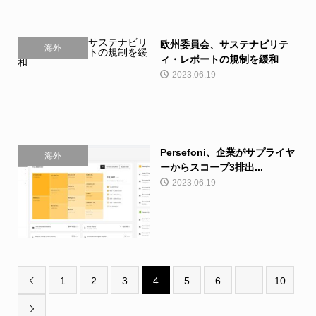
欧州委員会、サステナビリテ
海外
ィ・レポートの規制を緩和
2023.06.19
Persefoni、企業がサプライヤ
海外
ーからスコープ3排出...
2023.06.19
1
2
3
4
5
6
…
10

