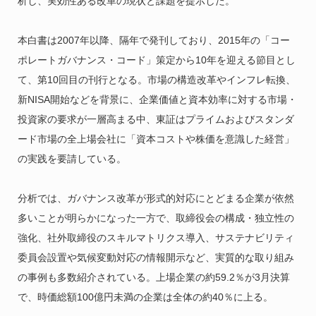
析し、実効性ある改革の現状と課題を提示した。
本白書は2007年以降、隔年で発刊しており、2015年の「コー
ポレートガバナンス・コード」策定から10年を迎える節目とし
て、第10回目の刊行となる。市場の構造改革やインフレ転換、
新NISA開始などを背景に、企業価値と資本効率に対する市場・
投資家の要求が一層高まる中、東証はプライムおよびスタンダ
ード市場の全上場会社に「資本コストや株価を意識した経営」
の実践を要請している。
分析では、ガバナンス改革が形式的対応にとどまる企業が依然
多いことが明らかになった一方で、取締役会の構成・独立性の
強化、社外取締役のスキルマトリクス導入、サステナビリティ
委員会設置や気候変動対応の情報開示など、実質的な取り組み
の事例も多数紹介されている。上場企業の約59.2％が3月決算
で、時価総額100億円未満の企業は全体の約40％に上る。