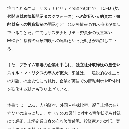
注目されるのは、サステナビリティ関連の項目で、
TCFD（気
候関連財務情報開示タスクフォース）への対応
や
人的資本・知
的財産への投資状況の開示
など、非財務情報の開示強化が進ん
でいることだ。中でもサステナビリティ委員会の設置率や、
ESG評価指標の報酬制度への連動といった動きが増加してい
る。
また、
プライム市場の企業を中心に、独立社外取締役の選任や
スキル・マトリクスの導入が拡大
。東証は、「建設的な株主と
の対話」の重要性にも触れ、企業が英語での情報開示やIR体制
を強化する動きも取り上げている。
本書では、ESG、人的資本、外国人持株比率、親子上場の在り
方などの論点に加え、すべての83原則に対する実施状況も付録
にて網羅。上場企業自身の立ち位置確認、投資家との対話、実