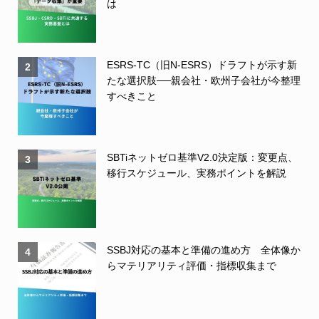
は
ESRS-TC（旧N-ESRS）ドラフトが示す新
2
たな選択肢──親会社・欧州子会社が今整理
すべきこと
SBTiネットゼロ基準V2.0決定版：変更点、
3
移行スケジュール、実務ポイントを解説
SSBJ対応の基本と準備の進め方 全体像か
4
らマテリアリティ評価・指標収集まで