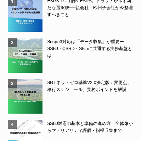
ESRS-TC（旧N-ESRS）ドラフトが示す新
1
たな選択肢──親会社・欧州子会社が今整理
すべきこと
Scope3対応は「データ収集」が重要ー
2
SSBJ・CSRD・SBTiに共通する実務基盤と
は
SBTiネットゼロ基準V2.0決定版：変更点、
3
移行スケジュール、実務ポイントを解説
SSBJ対応の基本と準備の進め方 全体像か
4
らマテリアリティ評価・指標収集まで