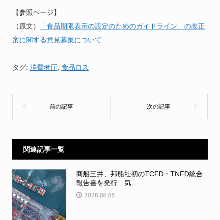
【参照ページ】
（原文）
「食品期限表示の設定のためのガイドライン」の改正
案に関する意見募集について
タグ:
消費者庁
,
食品ロス
関連記事一覧
商船三井、邦船社初のTCFD・TNFD統合
報告書を発行 気...
2026.08.06