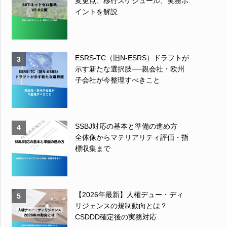
変更点、移行スケジュール、実務ポ
イントを解説
ESRS-TC（旧N-ESRS）ドラフトが
3
示す新たな選択肢──親会社・欧州
子会社が今整理すべきこと
SSBJ対応の基本と準備の進め方
4
全体像からマテリアリティ評価・指
標収集まで
【2026年最新】人権デュー・ディ
5
リジェンスの規制動向とは？
CSDDD確定後の実務対応