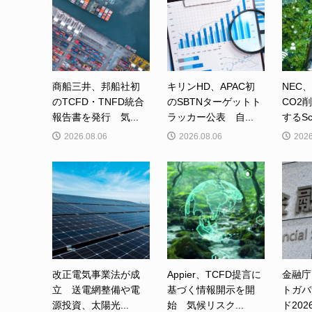
商船三井、邦船社初
キリンHD、APAC初
NEC
のTCFD・TNFD統合
のSBTNターゲットト
CO2
報告書を発行 気...
ラッカー公表 自...
するSc
2026.08.06
2026.08.06
2026
改正電気事業法が成
Appier、TCFD提言に
金融庁
立 送電網整備や電
基づく情報開示を開
トガバ
源投資、太陽光...
始 気候リスク...
ド202