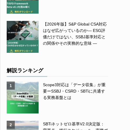
【2026年版】S&P Global CSA対応
はなぜ広がっているのか― ESG評
価だけではない、SSBJ基準対応と
の関係やその実務的な意味 ―
解説ランキング
Scope3対応は「データ収集」が重
1
要ーSSBJ・CSRD・SBTiに共通す
る実務基盤とは
SBTiネットゼロ基準V2.0決定版：
2