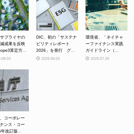
、サプライヤの
DIC、初の「サステナ
環境省、「ネイチャ
削減成果を反映
ビリティレポート
ーファイナンス実践
ope3算定方...
2026」を発行 グ...
ガイドライン（...
.08.03
2026.08.03
2026.07.29
、コーポレー
ナンス・コー
6年改訂版...