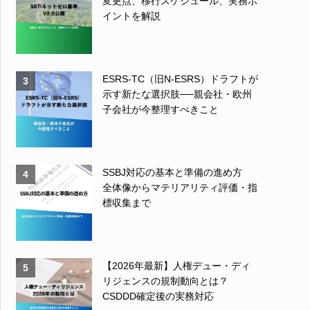
変更点、移行スケジュール、実務ポ
イントを解説
ESRS-TC（旧N-ESRS）ドラフトが
3
示す新たな選択肢──親会社・欧州
子会社が今整理すべきこと
SSBJ対応の基本と準備の進め方
4
全体像からマテリアリティ評価・指
標収集まで
【2026年最新】人権デュー・ディ
5
リジェンスの規制動向とは？
CSDDD確定後の実務対応