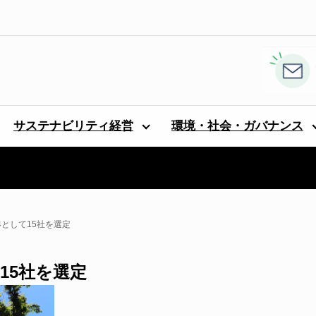
サステナビリティ経営
環境・社会・ガバナンス
24として15社を選定
て15社を選定