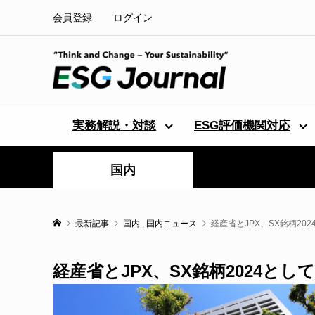
会員登録
ログイン
実務解説・対談
ESG評価機関対応
国内
最新記事
国内
,
国内ニュース
経産省とJPX、SX銘柄20
経産省とJPX、SX銘柄2024とし