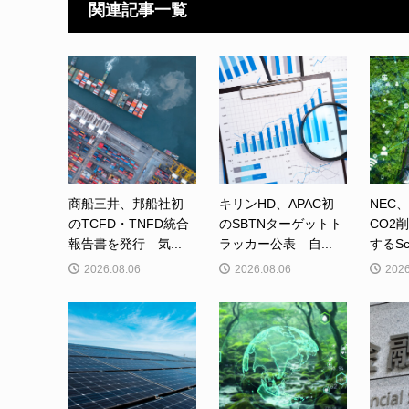
関連記事一覧
商船三井、邦船社初
キリンHD、APAC初
NEC
のTCFD・TNFD統合
のSBTNターゲットト
CO2
報告書を発行 気...
ラッカー公表 自...
するSc
2026.08.06
2026.08.06
2026