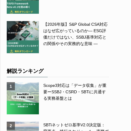
【2026年版】S&P Global CSA対応
はなぜ広がっているのか― ESG評
価だけではない、SSBJ基準対応と
の関係やその実務的な意味 ―
解説ランキング
Scope3対応は「データ収集」が重
1
要ーSSBJ・CSRD・SBTiに共通す
る実務基盤とは
SBTiネットゼロ基準V2.0決定版：
2