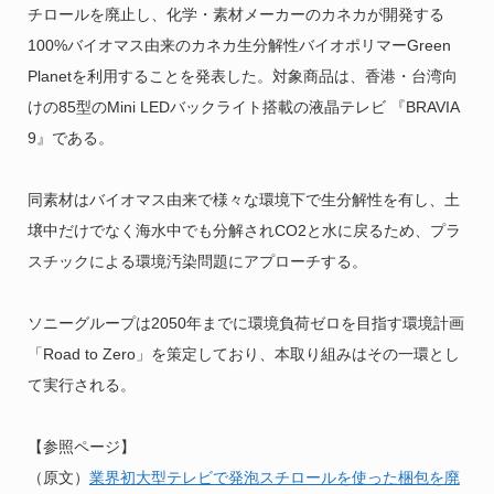
チロールを廃止し、化学・素材メーカーのカネカが開発する
100%バイオマス由来のカネカ生分解性バイオポリマーGreen
Planetを利用することを発表した。対象商品は、香港・台湾向
けの85型のMini LEDバックライト搭載の液晶テレビ 『BRAVIA
9』である。
同素材はバイオマス由来で様々な環境下で生分解性を有し、土
壌中だけでなく海水中でも分解されCO2と水に戻るため、プラ
スチックによる環境汚染問題にアプローチする。
ソニーグループは2050年までに環境負荷ゼロを目指す環境計画
「Road to Zero」を策定しており、本取り組みはその一環とし
て実行される。
【参照ページ】
（原文）
業界初大型テレビで発泡スチロールを使った梱包を廃