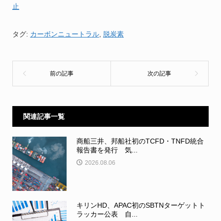
止
タグ:
カーボンニュートラル
,
脱炭素
関連記事一覧
商船三井、邦船社初のTCFD・TNFD統合
報告書を発行 気...
2026.08.06
キリンHD、APAC初のSBTNターゲットト
ラッカー公表 自...