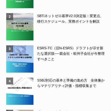
SBTiネットゼロ基準V2.0決定版：変更点、
2
移行スケジュール、実務ポイントを解説
ESRS-TC（旧N-ESRS）ドラフトが示す新
3
たな選択肢──親会社・欧州子会社が今整理
すべきこと
SSBJ対応の基本と準備の進め方 全体像か
4
らマテリアリティ評価・指標収集まで