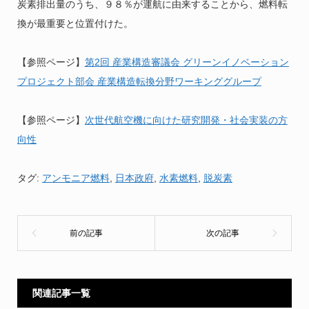
炭素排出量のうち、９８％が運航に由来することから、燃料転
換が最重要と位置付けた。
【参照ページ】
第2回 産業構造審議会 グリーンイノベーション
プロジェクト部会 産業構造転換分野ワーキンググループ
【参照ページ】
次世代航空機に向けた研究開発・社会実装の方
向性
タグ:
アンモニア燃料
,
日本政府
,
水素燃料
,
脱炭素
関連記事一覧