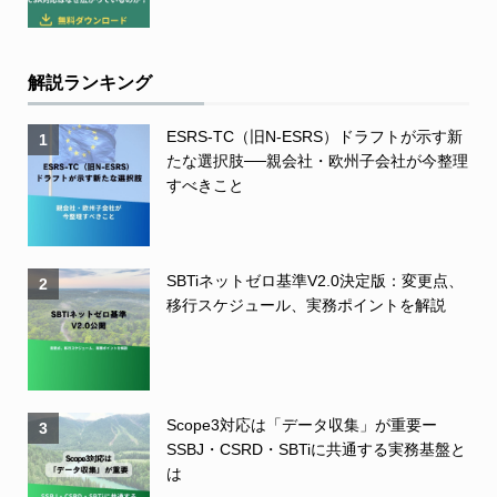
解説ランキング
ESRS-TC（旧N-ESRS）ドラフトが示す新
1
たな選択肢──親会社・欧州子会社が今整理
すべきこと
SBTiネットゼロ基準V2.0決定版：変更点、
2
移行スケジュール、実務ポイントを解説
Scope3対応は「データ収集」が重要ー
3
SSBJ・CSRD・SBTiに共通する実務基盤と
は