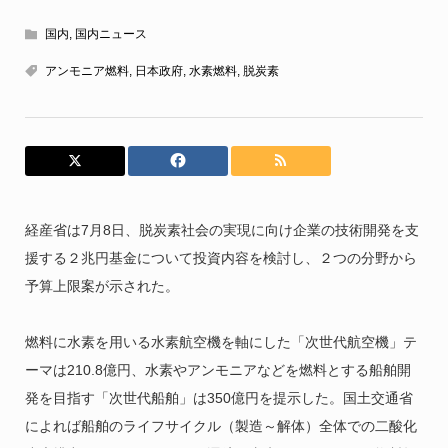
国内
,
国内ニュース
アンモニア燃料
,
日本政府
,
水素燃料
,
脱炭素
経産省は7月8日、脱炭素社会の実現に向け企業の技術開発を支
援する２兆円基金について投資内容を検討し、２つの分野から
予算上限案が示された。
燃料に水素を用いる水素航空機を軸にした「次世代航空機」テ
ーマは210.8億円、水素やアンモニアなどを燃料とする船舶開
発を目指す「次世代船舶」は350億円を提示した。国土交通省
によれば船舶のライフサイクル（製造～解体）全体での二酸化