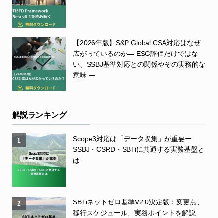
【2026年版】S&P Global CSA対応はなぜ
広がっているのか― ESG評価だけではな
い、SSBJ基準対応との関係やその実務的な
意味 ―
解説ランキング
Scope3対応は「データ収集」が重要ー
1
SSBJ・CSRD・SBTiに共通する実務基盤と
は
SBTiネットゼロ基準V2.0決定版：変更点、
2
移行スケジュール、実務ポイントを解説