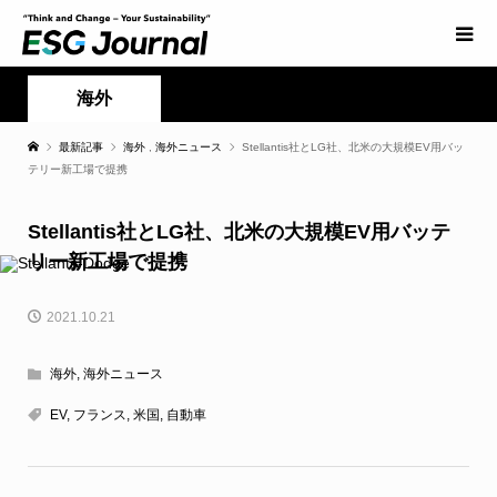
海外
最新記事
海外
,
海外ニュース
Stellantis社とLG社、北米の大規模EV用バッ
テリー新工場で提携
Stellantis社とLG社、北米の大規模EV用バッテ
リー新工場で提携
2021.10.21
海外
,
海外ニュース
EV
,
フランス
,
米国
,
自動車