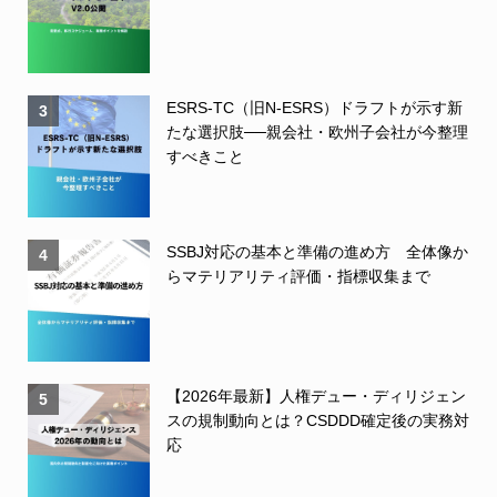
ESRS-TC（旧N-ESRS）ドラフトが示す新
3
たな選択肢──親会社・欧州子会社が今整理
すべきこと
SSBJ対応の基本と準備の進め方 全体像か
4
らマテリアリティ評価・指標収集まで
【2026年最新】人権デュー・ディリジェン
5
スの規制動向とは？CSDDD確定後の実務対
応