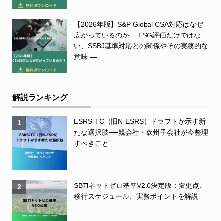
【2026年版】S&P Global CSA対応はなぜ
広がっているのか― ESG評価だけではな
い、SSBJ基準対応との関係やその実務的な
意味 ―
解説ランキング
ESRS-TC（旧N-ESRS）ドラフトが示す新
1
たな選択肢──親会社・欧州子会社が今整理
すべきこと
SBTiネットゼロ基準V2.0決定版：変更点、
2
移行スケジュール、実務ポイントを解説