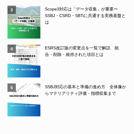
Scope3対応は「データ収集」が重要ー
3
SSBJ・CSRD・SBTiに共通する実務基盤と
は
ESRS改訂版の変更点を一覧で解説 統
4
合・削除・維持された項目とは
SSBJ対応の基本と準備の進め方 全体像か
5
らマテリアリティ評価・指標収集まで