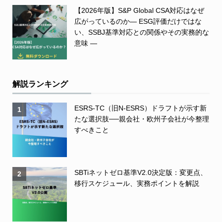
【2026年版】S&P Global CSA対応はなぜ
広がっているのか― ESG評価だけではな
い、SSBJ基準対応との関係やその実務的な
意味 ―
解説ランキング
ESRS-TC（旧N-ESRS）ドラフトが示す新
1
たな選択肢──親会社・欧州子会社が今整理
すべきこと
SBTiネットゼロ基準V2.0決定版：変更点、
2
移行スケジュール、実務ポイントを解説