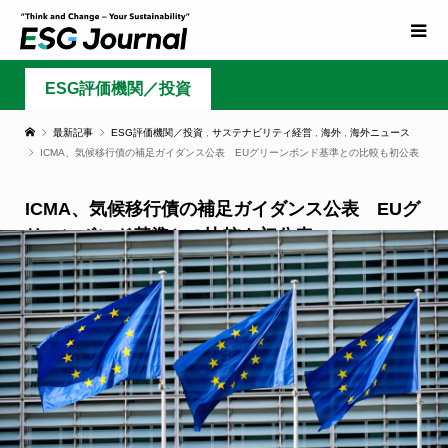
ESG評価機関／投資
最新記事
ESG評価機関／投資
,
サステナビリティ経営
,
海外
,
海外ニュース
ICMA、気候移行債の補足ガイダンス公表 EUグリーンボンド基準との比較も初公表
ICMA、気候移行債の補足ガイダンス公表 EUグ
リーンボンド基準との比較も初公表