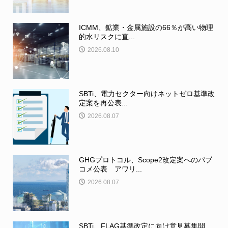
ICMM、鉱業・金属施設の66％が高い物理
的水リスクに直...
2026.08.10
SBTi、電力セクター向けネットゼロ基準改
定案を再公表...
2026.08.07
GHGプロトコル、Scope2改定案へのパブ
コメ公表 アワリ...
2026.08.07
SBTi、FLAG基準改定に向け意見募集開