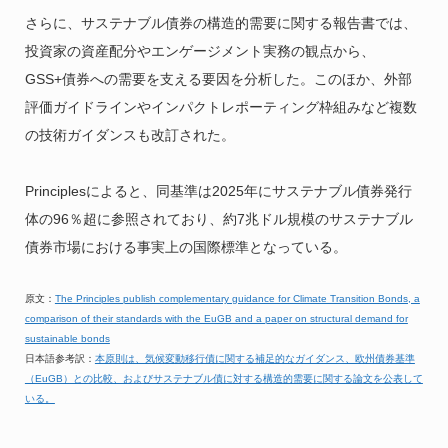
さらに、サステナブル債券の構造的需要に関する報告書では、
投資家の資産配分やエンゲージメント実務の観点から、
GSS+債券への需要を支える要因を分析した。このほか、外部
評価ガイドラインやインパクトレポーティング枠組みなど複数
の技術ガイダンスも改訂された。
Principlesによると、同基準は2025年にサステナブル債券発行
体の96％超に参照されており、約7兆ドル規模のサステナブル
債券市場における事実上の国際標準となっている。
原文：
The Principles publish complementary guidance for Climate Transition Bonds, a
comparison of their standards with the EuGB and a paper on structural demand for
sustainable bonds
日本語参考訳：
本原則は、気候変動移行債に関する補足的なガイダンス、欧州債券基準
（EuGB）との比較、およびサステナブル債に対する構造的需要に関する論文を公表して
いる。