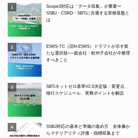
Scope3対応は「データ収集」が重要ー
1
SSBJ・CSRD・SBTiに共通する実務基盤と
は
ESRS-TC（旧N-ESRS）ドラフトが示す新
2
たな選択肢──親会社・欧州子会社が今整理
すべきこと
SBTiネットゼロ基準V2.0決定版：変更点、
3
移行スケジュール、実務ポイントを解説
SSBJ対応の基本と準備の進め方 全体像か
4
らマテリアリティ評価・指標収集まで